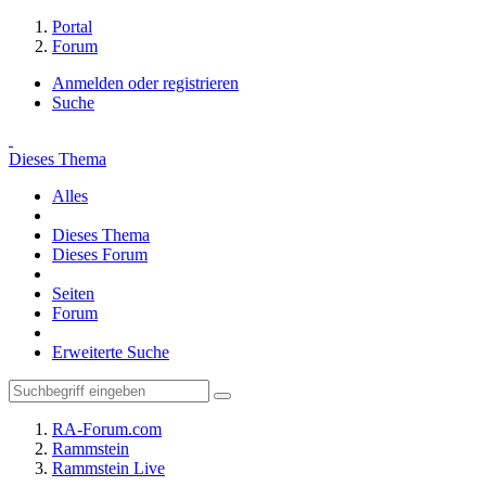
Portal
Forum
Anmelden oder registrieren
Suche
Dieses Thema
Alles
Dieses Thema
Dieses Forum
Seiten
Forum
Erweiterte Suche
RA-Forum.com
Rammstein
Rammstein Live