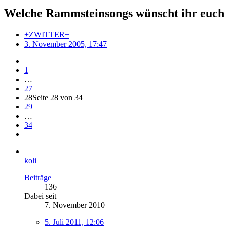
Welche Rammsteinsongs wünscht ihr euch 
+ZWITTER+
3. November 2005, 17:47
1
…
27
28
Seite 28 von 34
29
…
34
koli
Beiträge
136
Dabei seit
7. November 2010
5. Juli 2011, 12:06