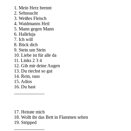
1. Mein Herz brennt
2. Sehnsucht
3. Weißes Fleisch
4. Waidmanns Heil
5. Mann gegen Mann
6. Halleluja
7. Ich will
8. Bück dich
9. Stein um Stein
10. Liebe ist für alle da
11. Links 2 3 4
12. Gib mir deine Augen
13. Du riechst so gut
14. Rein, raus
15. Adios
16. Du hast
_____________
17. Heirate mich
18. Wollt ihr das Bett in Flammen sehen
19. Stripped
_____________