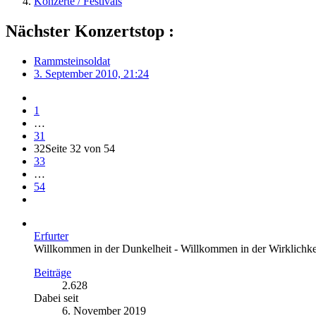
Konzerte / Festivals
Nächster Konzertstop :
Rammsteinsoldat
3. September 2010, 21:24
1
…
31
32
Seite 32 von 54
33
…
54
Erfurter
Willkommen in der Dunkelheit - Willkommen in der Wirklichke
Beiträge
2.628
Dabei seit
6. November 2019