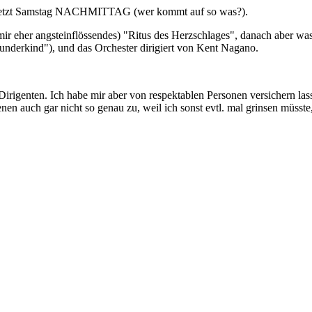
 Set. Jetzt Samstag NACHMITTAG (wer kommt auf so was?).
 mir eher angsteinflössendes) "Ritus des Herzschlages", danach aber
nderkind"), und das Orchester dirigiert von Kent Nagano.
Dirigenten. Ich habe mir aber von respektablen Personen versichern las
n auch gar nicht so genau zu, weil ich sonst evtl. mal grinsen müsste