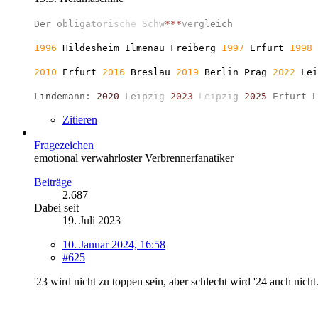
D
e
r
o
b
l
i
g
a
t
o
r
i
s
c
h
e
S
c
h
w
*
*
*
v
e
r
g
l
e
i
c
h
1996
Hildesheim Ilmenau Freiberg
1997
Erfurt
1998
2010
Erfurt
2016
Breslau
2019
Berlin
Prag
2022
Le
L
i
n
d
e
m
a
n
n
:
2
0
2
0
L
e
i
p
z
i
g
2
0
2
3
L
e
i
p
z
i
g
2
0
2
5
E
r
f
u
r
t
L
Zitieren
Fragezeichen
emotional verwahrloster Verbrennerfanatiker
Beiträge
2.687
Dabei seit
19. Juli 2023
10. Januar 2024, 16:58
#625
'23 wird nicht zu toppen sein, aber schlecht wird '24 auch nic