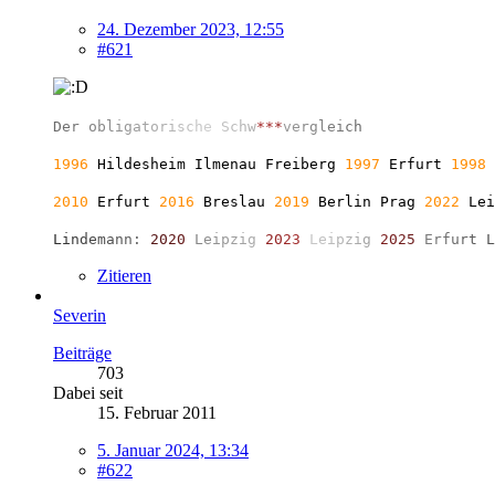
24. Dezember 2023, 12:55
#621
D
e
r
o
b
l
i
g
a
t
o
r
i
s
c
h
e
S
c
h
w
*
*
*
v
e
r
g
l
e
i
c
h
1996
Hildesheim Ilmenau Freiberg
1997
Erfurt
1998
2010
Erfurt
2016
Breslau
2019
Berlin
Prag
2022
Le
L
i
n
d
e
m
a
n
n
:
2
0
2
0
L
e
i
p
z
i
g
2
0
2
3
L
e
i
p
z
i
g
2
0
2
5
E
r
f
u
r
t
L
Zitieren
Severin
Beiträge
703
Dabei seit
15. Februar 2011
5. Januar 2024, 13:34
#622