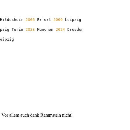
Hildesheim
2005
Erfurt
2009
Leipzig
ipzig Turin
2023
München
2024
Dresden
e
i
p
z
i
g
ht. Vor allem auch dank Rammstein nicht!