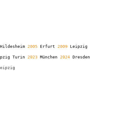
Hildesheim
2005
Erfurt
2009
Leipzig
ipzig Turin
2023
München
2024
Dresden
e
i
p
z
i
g