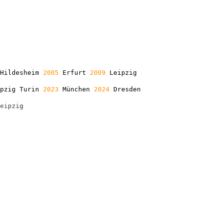
Hildesheim
2005
Erfurt
2009
Leipzig
ipzig Turin
2023
München
2024
Dresden
e
i
p
z
i
g