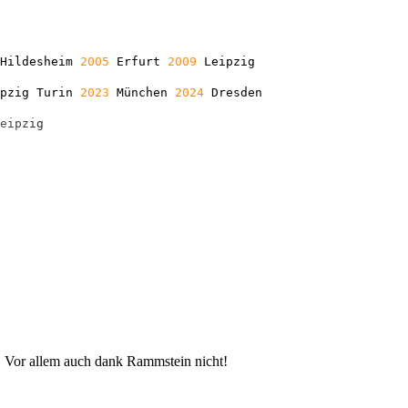
Hildesheim
2005
Erfurt
2009
Leipzig
ipzig Turin
2023
München
2024
Dresden
e
i
p
z
i
g
ht. Vor allem auch dank Rammstein nicht!