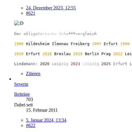
24. Dezember 2023, 12:55
#621
D
e
r
o
b
l
i
g
a
t
o
r
i
s
c
h
e
S
c
h
w
*
*
*
v
e
r
g
l
e
i
c
h
1996
Hildesheim Ilmenau Freiberg
1997
Erfurt
1998
2010
Erfurt
2016
Breslau
2019
Berlin
Prag
2022
Le
L
i
n
d
e
m
a
n
n
:
2
0
2
0
L
e
i
p
z
i
g
2
0
2
3
L
e
i
p
z
i
g
2
0
2
5
E
r
f
u
r
t
L
Zitieren
Severin
Beiträge
703
Dabei seit
15. Februar 2011
5. Januar 2024, 13:34
#622