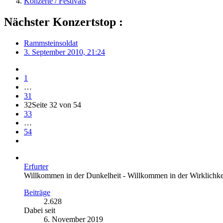
Konzerte / Festivals
Nächster Konzertstop :
Rammsteinsoldat
3. September 2010, 21:24
1
…
31
32
Seite 32 von 54
33
…
54
Erfurter
Willkommen in der Dunkelheit - Willkommen in der Wirklichke
Beiträge
2.628
Dabei seit
6. November 2019