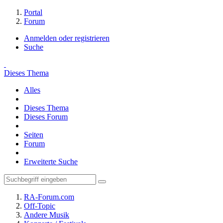
Portal
Forum
Anmelden oder registrieren
Suche
Dieses Thema
Alles
Dieses Thema
Dieses Forum
Seiten
Forum
Erweiterte Suche
RA-Forum.com
Off-Topic
Andere Musik