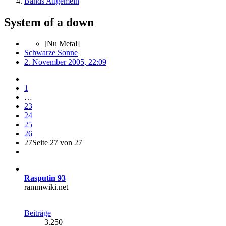
Bands Allgemein
System of a down
[Nu Metal]
Schwarze Sonne
2. November 2005, 22:09
1
…
23
24
25
26
27
Seite 27 von 27
Rasputin 93
rammwiki.net
Beiträge
3.250