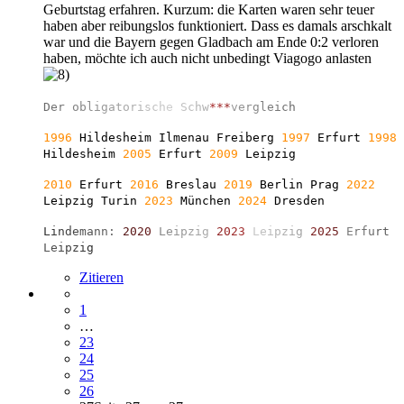
Geburtstag erfahren. Kurzum: die Karten waren sehr teuer
haben aber reibungslos funktioniert. Dass es damals arschkalt
war und die Bayern gegen Gladbach am Ende 0:2 verloren
haben, möchte ich auch nicht unbedingt Viagogo anlasten
D
e
r
o
b
l
i
g
a
t
o
r
i
s
c
h
e
S
c
h
w
*
*
*
v
e
r
g
l
e
i
c
h
1996
Hildesheim Ilmenau Freiberg
1997
Erfurt
1998
Hildesheim
2005
Erfurt
2009
Leipzig
2010
Erfurt
2016
Breslau
2019
Berlin
Prag
2022
Leipzig Turin
2023
München
2024
Dresden
L
i
n
d
e
m
a
n
n
:
2
0
2
0
L
e
i
p
z
i
g
2
0
2
3
L
e
i
p
z
i
g
2
0
2
5
E
r
f
u
r
t
L
e
i
p
z
i
g
Zitieren
1
…
23
24
25
26