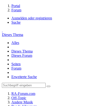
Portal
Forum
Anmelden oder registrieren
Suche
Dieses Thema
Alles
Dieses Thema
Dieses Forum
Seiten
Forum
Erweiterte Suche
RA-Forum.com
Off-Topic
Andere Musik