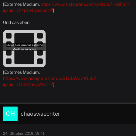
[Externes Medium:
https://www.instagram.com/p/B1bs7IioGhB/?
igshid=1h4pzwbgaeloo
]
Und das eben.
[Externes Medium:
https://www.instagram.com/p/B1UDWxyAQuI/?
igshid=1bh1h2aeyp9oh
]
chaoswaechter
24. Oktober 2019, 19:41