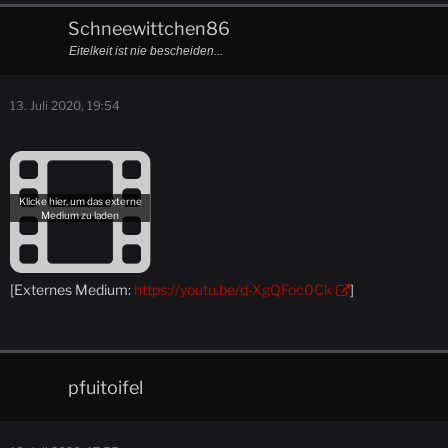
Schneewittchen86
Eitelkeit ist nie bescheiden...
13. Juli 2020, 19:54
[Externes Medium:
https://youtu.be/d-XgQFoc0Ck
]
pfuitoifel