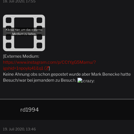
18. Juli 2020, 17:55
[Externes Medium:
https://www.instagram.com/p/CCtYgG5Mamu/?
igshid=1npoylq41i1q1
]
Keine Ahnung obs schon gepostet wurde aber Mark Benecke hatte
Besuch/war bei jemandem zu Besuch.
rd1994
19. Juli 2020, 13:46