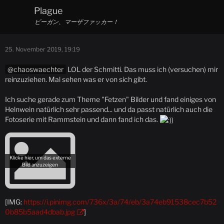
Plague
ビーガン、マーザファッカー！
25. November 2019, 19:19
chaoswaechter
LOL der Schmitti. Das muss ich (versuchen) mir
reinzuziehen. Mal sehen was er von sich gibt.
Ich suche gerade zum Theme "Fetzen" Bilder und fand einiges von
Helnwein natürlich sehr passend... und da passt natürlich auch die
Fotoserie mit Rammstein und dann fand ich das.
[IMG:
https://i.pinimg.com/736x/3a/74/eb/3a74eb91538cec7b52
0b85b5aad4dbab.jpg
]