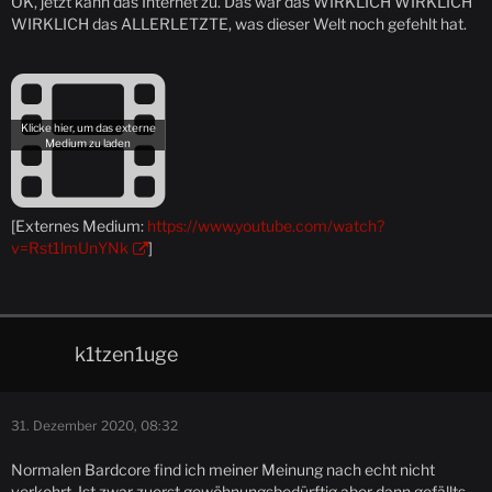
OK, jetzt kann das Internet zu. Das war das WIRKLICH WIRKLICH
WIRKLICH das ALLERLETZTE, was dieser Welt noch gefehlt hat.
[Externes Medium:
https://www.youtube.com/watch?
v=Rst1lmUnYNk
]
k1tzen1uge
31. Dezember 2020, 08:32
Normalen Bardcore find ich meiner Meinung nach echt nicht
verkehrt. Ist zwar zuerst gewöhnungsbedürftig aber dann gefällts