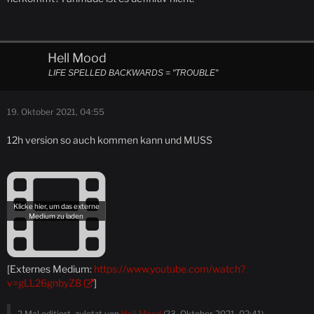
Hell Mood
LIFE SPELLED BACKWARDS = "TROUBLE"
19. Oktober 2021, 04:55
12h version so auch kommen kann und MUSS
[Externes Medium:
https://www.youtube.com/watch?
v=gLL26gnbyZ8
]
2 Mal editiert, zuletzt von
Hell Mood
(
23. Oktober 2021, 02:41
)