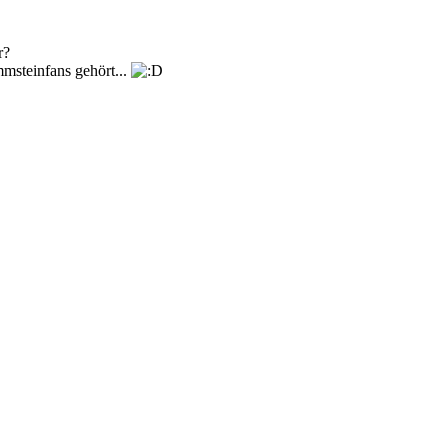
r?
msteinfans gehört...