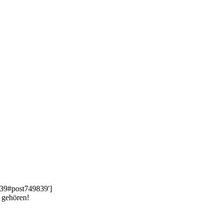
39#post749839']
n gehören!