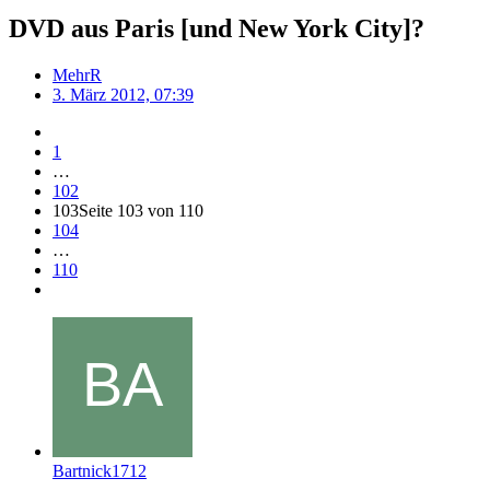
DVD aus Paris [und New York City]?
MehrR
3. März 2012, 07:39
1
…
102
103
Seite 103 von 110
104
…
110
Bartnick1712