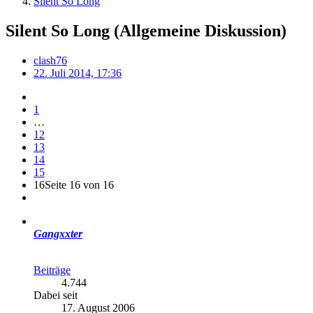
Silent So Long
Silent So Long (Allgemeine Diskussion)
clash76
22. Juli 2014, 17:36
1
…
12
13
14
15
16
Seite 16 von 16
Gangxxter
Beiträge
4.744
Dabei seit
17. August 2006