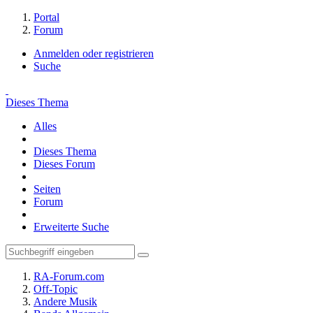
Portal
Forum
Anmelden oder registrieren
Suche
Dieses Thema
Alles
Dieses Thema
Dieses Forum
Seiten
Forum
Erweiterte Suche
RA-Forum.com
Off-Topic
Andere Musik