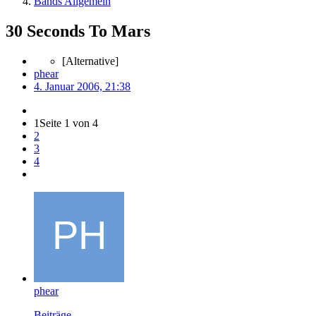
Bands Allgemein
30 Seconds To Mars
[Alternative]
phear
4. Januar 2006, 21:38
1
Seite 1 von 4
2
3
4
phear
Beiträge