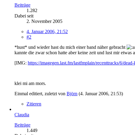
Beiträge
1.282
Dabei seit
2. November 2005
4. Januar 2006, 21:52
#2
*hust* und wieder hast du mich einer band näher gebracht
kannte die zwar schon hatte aber keine zeit und lust mir etwas 
[IMG:
https://imagegen.last.fm/lastfmplain/recenttracks/6/dead-
klei mi am mors.
Einmal editiert, zuletzt von
Björn
(
4. Januar 2006, 21:53
)
Zitieren
Claudia
Beiträge
1.449