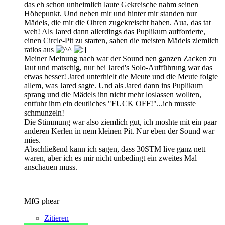
das eh schon unheimlich laute Gekreische nahm seinen
Höhepunkt. Und neben mir und hinter mir standen nur
Mädels, die mir die Ohren zugekreischt haben. Aua, das tat
weh! Als Jared dann allerdings das Puplikum aufforderte,
einen Circle-Pit zu starten, sahen die meisten Mädels ziemlich
ratlos aus
Meiner Meinung nach war der Sound nen ganzen Zacken zu
laut und matschig, nur bei Jared's Solo-Aufführung war das
etwas besser! Jared unterhielt die Meute und die Meute folgte
allem, was Jared sagte. Und als Jared dann ins Puplikum
sprang und die Mädels ihn nicht mehr loslassen wollten,
entfuhr ihm ein deutliches "FUCK OFF!"...ich musste
schmunzeln!
Die Stimmung war also ziemlich gut, ich moshte mit ein paar
anderen Kerlen in nem kleinen Pit. Nur eben der Sound war
mies.
Abschließend kann ich sagen, dass 30STM live ganz nett
waren, aber ich es mir nicht unbedingt ein zweites Mal
anschauen muss.
MfG phear
Zitieren