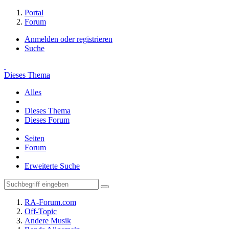
Portal
Forum
Anmelden oder registrieren
Suche
Dieses Thema
Alles
Dieses Thema
Dieses Forum
Seiten
Forum
Erweiterte Suche
RA-Forum.com
Off-Topic
Andere Musik