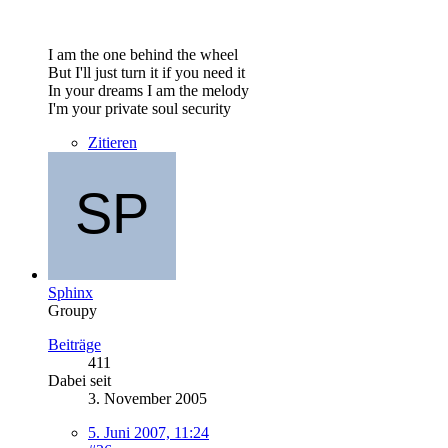
I am the one behind the wheel
But I'll just turn it if you need it
In your dreams I am the melody
I'm your private soul security
Zitieren
Sphinx
Groupy
Beiträge
411
Dabei seit
3. November 2005
5. Juni 2007, 11:24