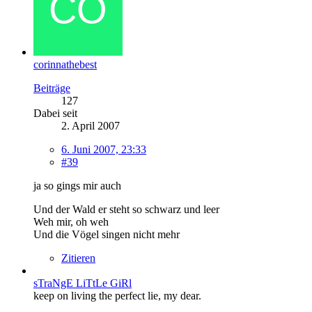
corinnathebest
Beiträge
127
Dabei seit
2. April 2007
6. Juni 2007, 23:33
#39
ja so gings mir auch
Und der Wald er steht so schwarz und leer
Weh mir, oh weh
Und die Vögel singen nicht mehr
Zitieren
sTraNgE LiTtLe GiRl
keep on living the perfect lie, my dear.