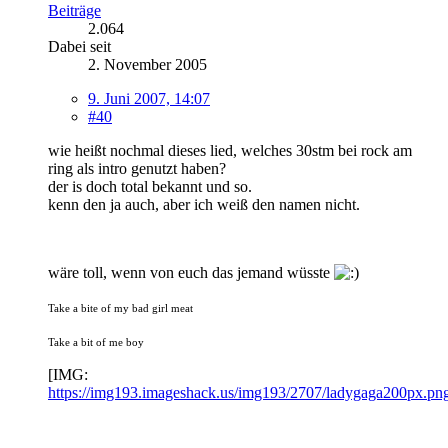
Beiträge
2.064
Dabei seit
2. November 2005
9. Juni 2007, 14:07
#40
wie heißt nochmal dieses lied, welches 30stm bei rock am
ring als intro genutzt haben?
der is doch total bekannt und so.
kenn den ja auch, aber ich weiß den namen nicht.
wäre toll, wenn von euch das jemand wüsste
Take a bite of my bad girl meat
Take a bit of me boy
[IMG:
https://img193.imageshack.us/img193/2707/ladygaga200px.pn