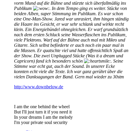
vorm Mund auf die Bühne und stürzte sich überfallmäßig ins
Publikum
. In dem Tempo ging es weiter. Stücke von
beiden Alben, super Stimmung im Publikum. Es war schon
eine One-Man-Show. Jared war unrasiert, ihm hingen ständig
die Haare ins Gesicht, er war sehr schlank und wirkte recht
klein. Ein Energiebündel ohnegleichen. Er warf grundsätzlich
nach dem ersten Schluck seine Wasserflaschen ins Publikum,
viele Plektrons. Warf auf der Bühne auch mal mit Mikro und
Gitarre. Sich selbst beförderte er auch noch ein paar mal in
die Massen. Er quatschte viel und hatte offensichtlich Spaß an
der Show. Die zwei Unplugged Stücke (Was it a dream und
Capricorn) fand ich besonders schön
. Seine
Stimme war echt gut, auch der Sound. In unserer Ecke
konnten echt viele die Texte. Ich war ganz gerührt über die
vielen Danksagungen der Band. Gern mal wieder zu 30stm
http://www.downbelow.de
I am the one behind the wheel
But I'll just turn it if you need it
In your dreams I am the melody
I'm your private soul security