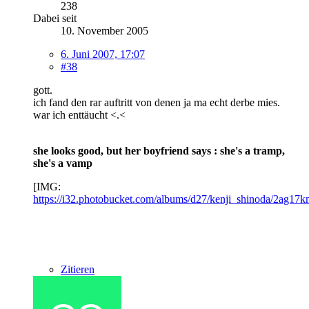
238
Dabei seit
10. November 2005
6. Juni 2007, 17:07
#38
gott.
ich fand den rar auftritt von denen ja ma echt derbe mies.
war ich enttäucht <.<
she looks good, but her boyfriend says : she's a tramp,
she's a vamp
[IMG:
https://i32.photobucket.com/albums/d27/kenji_shinoda/2ag17
Zitieren