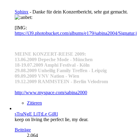
Sphinx
- Danke für dein Konzertbericht, sehr gut gemacht.
[IMG:
https://i39.photobucket.com/albums/e179/sabina2004/Signatur.
MEINE KONZERT-REISE 2009:
13.06.2009 Depeche Mode - München
18-19.07.2009 Amphi Festival - Köln
29.08.2009 Unheilig Family Treffen - Leipzig
09.09.2009 VNV Nation - Wien
19.12.2009 RAMMSTEIN - Berlin Velodrom
http://www.myspace.com/sabina2000
Zitieren
sTraNgE LiTtLe GiRl
keep on living the perfect lie, my dear.
Beiträge
2.064