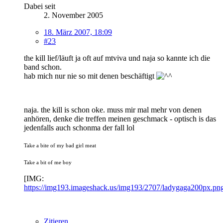
Dabei seit
2. November 2005
18. März 2007, 18:09
#23
the kill lief/läuft ja oft auf mtviva und naja so kannte ich die
band schon.
hab mich nur nie so mit denen beschäftigt
naja. the kill is schon oke. muss mir mal mehr von denen
anhören, denke die treffen meinen geschmack - optisch is das
jedenfalls auch schonma der fall lol
Take a bite of my bad girl meat
Take a bit of me boy
[IMG:
https://img193.imageshack.us/img193/2707/ladygaga200px.pn
Zitieren