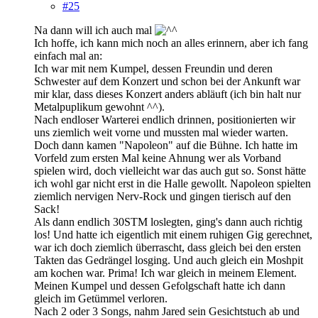
#25
Na dann will ich auch mal
Ich hoffe, ich kann mich noch an alles erinnern, aber ich fang
einfach mal an:
Ich war mit nem Kumpel, dessen Freundin und deren
Schwester auf dem Konzert und schon bei der Ankunft war
mir klar, dass dieses Konzert anders abläuft (ich bin halt nur
Metalpuplikum gewohnt ^^).
Nach endloser Warterei endlich drinnen, positionierten wir
uns ziemlich weit vorne und mussten mal wieder warten.
Doch dann kamen "Napoleon" auf die Bühne. Ich hatte im
Vorfeld zum ersten Mal keine Ahnung wer als Vorband
spielen wird, doch vielleicht war das auch gut so. Sonst hätte
ich wohl gar nicht erst in die Halle gewollt. Napoleon spielten
ziemlich nervigen Nerv-Rock und gingen tierisch auf den
Sack!
Als dann endlich 30STM loslegten, ging's dann auch richtig
los! Und hatte ich eigentlich mit einem ruhigen Gig gerechnet,
war ich doch ziemlich überrascht, dass gleich bei den ersten
Takten das Gedrängel losging. Und auch gleich ein Moshpit
am kochen war. Prima! Ich war gleich in meinem Element.
Meinen Kumpel und dessen Gefolgschaft hatte ich dann
gleich im Getümmel verloren.
Nach 2 oder 3 Songs, nahm Jared sein Gesichtstuch ab und