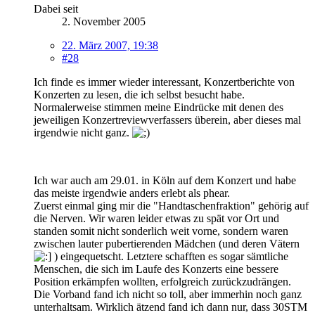
Dabei seit
2. November 2005
22. März 2007, 19:38
#28
Ich finde es immer wieder interessant, Konzertberichte von
Konzerten zu lesen, die ich selbst besucht habe.
Normalerweise stimmen meine Eindrücke mit denen des
jeweiligen Konzertreviewverfassers überein, aber dieses mal
irgendwie nicht ganz.
Ich war auch am 29.01. in Köln auf dem Konzert und habe
das meiste irgendwie anders erlebt als phear.
Zuerst einmal ging mir die "Handtaschenfraktion" gehörig auf
die Nerven. Wir waren leider etwas zu spät vor Ort und
standen somit nicht sonderlich weit vorne, sondern waren
zwischen lauter pubertierenden Mädchen (und deren Vätern
) eingequetscht. Letztere schafften es sogar sämtliche
Menschen, die sich im Laufe des Konzerts eine bessere
Position erkämpfen wollten, erfolgreich zurückzudrängen.
Die Vorband fand ich nicht so toll, aber immerhin noch ganz
unterhaltsam. Wirklich ätzend fand ich dann nur, dass 30STM