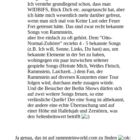
Ich verstehe grundlegend schon, dass man
WIDBIFS, Bück Dich etc. ausgetauscht hat, aber
ich hätte mich wesentlich mehr darüber gefreut,
wenn man sich mal von Keine Lust oder Feuer
Frei getrennt hätte. Das sind zwar recht bekannte
Songs von Rammstein,
aber live einfach zu oft gehört. Dem "Otto-
Normal-Zuhörer" reciehn 4 - 5 bekannte Songs
(z.B. Ich will, Sonne, Links, Du hast) aus, um
bekannte Elemente in der Set zu haben,
wohingegen ein paar inzwischen seltener
gespielte Songs (Heirate Mich, Weißes Fleisch,
Rammstein, Laichzeit...) dem Fan, der
Rammstein auf diversen Konzerten einer Tour
folgen wird, durchaus mehr zusagen würde.
Und die Besucher der Berlin Shows dürfen sich
auf zwei weitere Songs freuen, so eine
verlässliche Quelle! Der eine Song ist altbekannt,
der andere eine echte Überraschung und auf
einer Höhe mit Hallelujah und Zerstören, was
den Seltenheitswert betrifft
Ja genau, das ist auf rammsteinworld.com zu finden