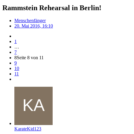
Rammstein Rehearsal in Berlin!
Menschenfänger
20. Mai 2016, 16:10
1
…
7
8
Seite 8 von 11
9
10
11
KarateKid123