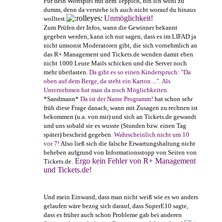
Für dein Wortspiel mit dem Teppich, bin ich wohl zu
dumm, denn da verstehe ich auch nicht worauf du hinaus
Unmöglichkeit!
wolltest
Zum Prüfen der Infos, wann die Gewinner bekannt
gegeben werden, kann ich nur sagen, dass es im LIFAD ja
nicht umsonst Moderatoren gibt, die sich vornehmlich an
das R+ Management und Tickets.de wenden damit eben
nicht 1000 Leute Mails schicken und die Server noch
mehr überlasten.
Da gibt es so einen Kinderspruch: "Da
oben auf dem Berge, da steht ein Karton ...". Als
Unternehmen hat man da noch Möglichkeiten.
*Sandmann*
Da ist der Name Programm!
hat schon sehr
früh diese Frage danach, wann mit Zusagen zu rechnen ist
bekommen (u.a. von mir) und sich an Tickets.de gewandt
und uns sobald sie es wusste (Stunden bzw. einen Tag
später) bescheid gegeben.
Wahrscheinlich nicht um 10
vor 7!
Also ließ sich die falsche Erwartungshaltung nicht
beheben aufgrund von Informationsstopp von Seiten von
Ergo kein Fehler von R+ Management
Tickets.de.
und Tickets.de!
Und mein Einwand, dass man nicht weiß wie es wo anders
gelaufen wäre bezog sich darauf, dass SuperE10 sagte,
dass es früher auch schon Probleme gab bei anderen