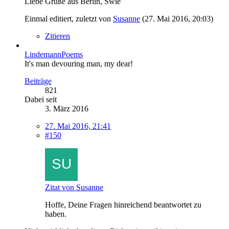
Liebe Grüße aus Berlin, Swie
Einmal editiert, zuletzt von
Susanne
(
27. Mai 2016, 20:03
)
Zitieren
LindemannPoems
It's man devouring man, my dear!
Beiträge
821
Dabei seit
3. März 2016
27. Mai 2016, 21:41
#150
Zitat von Susanne
Hoffe, Deine Fragen hinreichend beantwortet zu
haben.