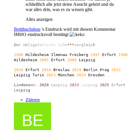
schließlich alle jetzt deine Ansicht gehört und da
war alles drin, was es zu wissen gibt.
Alles anzeigen
Bettibuchshop
's Eindruck wird mit diesem Kommentar
IMHO eindrucksvoll bestätigt
D
e
r
o
b
l
i
g
a
t
o
r
i
s
c
h
e
S
c
h
w
*
*
*
v
e
r
g
l
e
i
c
h
1996
Hildesheim Ilmenau Freiberg
1997
Erfurt
1998
Hildesheim
2005
Erfurt
2009
Leipzig
2010
Erfurt
2016
Breslau
2019
Berlin
Prag
2022
Leipzig Turin
2023
München
2024
Dresden
L
i
n
d
e
m
a
n
n
:
2
0
2
0
L
e
i
p
z
i
g
2
0
2
3
L
e
i
p
z
i
g
2
0
2
5
E
r
f
u
r
t
L
e
i
p
z
i
g
Zitieren