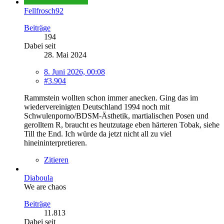
Fellfrosch92
Beiträge
194
Dabei seit
28. Mai 2024
8. Juni 2026, 00:08
#3.904
Rammstein wollten schon immer anecken. Ging das im
wiedervereinigten Deutschland 1994 noch mit
Schwulenporno/BDSM-Ästhetik, martialischen Posen und
gerolltem R, braucht es heutzutage eben härteren Tobak, siehe
Till the End. Ich würde da jetzt nicht all zu viel
hineininterpretieren.
Zitieren
Diaboula
We are chaos
Beiträge
11.813
Dabei seit