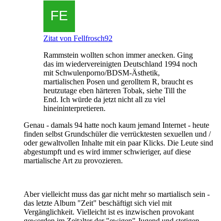
Zitat von Fellfrosch92
Rammstein wollten schon immer anecken. Ging
das im wiedervereinigten Deutschland 1994 noch
mit Schwulenporno/BDSM-Ästhetik,
martialischen Posen und gerolltem R, braucht es
heutzutage eben härteren Tobak, siehe Till the
End. Ich würde da jetzt nicht all zu viel
hineininterpretieren.
Genau - damals 94 hatte noch kaum jemand Internet - heute
finden selbst Grundschüler die verrücktesten sexuellen und /
oder gewaltvollen Inhalte mit ein paar Klicks. Die Leute sind
abgestumpft und es wird immer schwieriger, auf diese
martialische Art zu provozieren.
Aber vielleicht muss das gar nicht mehr so martialisch sein -
das letzte Album "Zeit" beschäftigt sich viel mit
Vergänglichkeit. Vielleicht ist es inzwischen provokant
geworden im Zeitalter der "ewigen" Jugend und stetigen