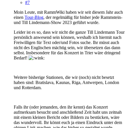
#7
Moin Leute, mit RammWiki haben wir seit diesem Jahr auch
einen
Tour-Blog
, der regelmäßig für bisher jede Rammstein-
und Till Lindemann-Show 2023 geführt wurde.
Leider ist es so, dass wir nicht die ganze Till Lindemann Tour
persönlich anwesend sein können, weshalb ich hiermit nach
Freiwilligen für Text oder/und Fotos suche. Ihr müsst auch
nicht des Englischen mächtig sein, wir übersetzen das dann
selbst. Insbesondere für das Konzert in Trier wäre dringend
Bedarf!
Weitere bisherige Stationen, die wir (noch) nicht besetzt
haben sind: Bratislava, Kaunas, Riga, Antwerpen, London
und Rotterdam.
Falls ihr (oder jemanden, den ihr kennt) das Konzert
aufmerksam besucht und anschließend Zeit habt uns zeitnah
mit einem kleinen Bericht oder Bildern zu bestücken, wäre
das wundervoll. Ihr könnt euch ja einen Eindruck unter dem
obigen Link machen, wie das bisher so gestaltet wurde.