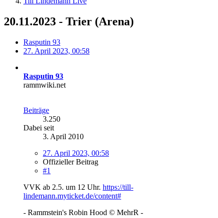
Till Lindemann Live
20.11.2023 - Trier (Arena)
Rasputin 93
27. April 2023, 00:58
Rasputin 93
rammwiki.net
Beiträge
3.250
Dabei seit
3. April 2010
27. April 2023, 00:58
Offizieller Beitrag
#1
VVK ab 2.5. um 12 Uhr.
https://till-
lindemann.myticket.de/content#
- Rammstein's Robin Hood © MehrR -