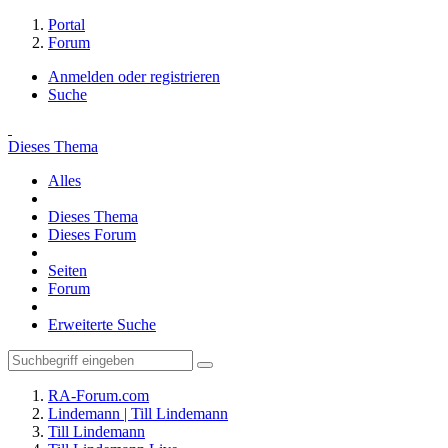
Portal
Forum
Anmelden oder registrieren
Suche
Dieses Thema
Alles
Dieses Thema
Dieses Forum
Seiten
Forum
Erweiterte Suche
RA-Forum.com
Lindemann | Till Lindemann
Till Lindemann