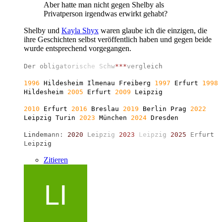
Aber hatte man nicht gegen Shelby als
Privatperson irgendwas erwirkt gehabt?
Shelby und
Kayla Shyx
waren glaube ich die einzigen, die
ihre Geschichten selbst veröffentlich haben und gegen beide
wurde entsprechend vorgegangen.
D
e
r
o
b
l
i
g
a
t
o
r
i
s
c
h
e
S
c
h
w
*
*
*
v
e
r
g
l
e
i
c
h
1996
Hildesheim Ilmenau Freiberg
1997
Erfurt
1998
Hildesheim
2005
Erfurt
2009
Leipzig
2010
Erfurt
2016
Breslau
2019
Berlin
Prag
2022
Leipzig Turin
2023
München
2024
Dresden
L
i
n
d
e
m
a
n
n
:
2
0
2
0
L
e
i
p
z
i
g
2
0
2
3
L
e
i
p
z
i
g
2
0
2
5
E
r
f
u
r
t
L
e
i
p
z
i
g
Zitieren