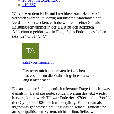
26. August 2024, 12:08
#10.667
"Zuvor war dem NDR mit Beschluss vom 14.08.2024
verboten worden, in Bezug auf unseren Mandanten den
Verdacht zu erwecken, er habe während seiner Zeit als
Leistungsschwimmer in der DDR zu den gedopten
Athlet:innen gehört, wie in Folge 3 des Podcast geschehen
(Az. 324 O 317/24)."
Zitat von Taenzerin
Das nervt mich am meisten bei solchen
Prozessen - um die Wahrheit geht es da schon
längst nicht mehr.
Die aus meiner Sicht eigentlich relevante Frage ist nicht, was
damals im Detail passierte, sondern warum das jetzt wieder
hervorgekramt wird: Till war Ende der 1970er und im Vorfeld
der Olympiade 1980 noch minderjährig: Falls er damals
irgendwas genommen hat, liegt das an seinen Trainern und
am sportpolitischen System, nicht an ihm. Selbst wenn er