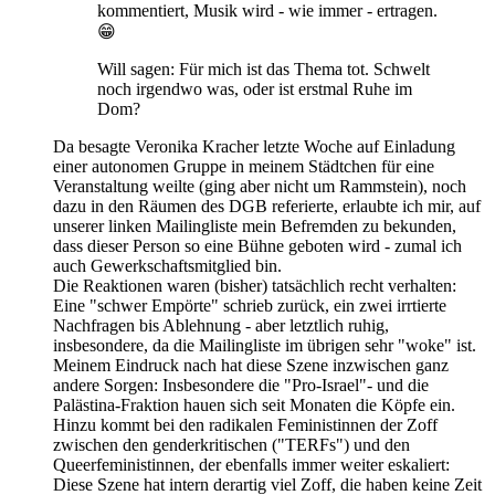
kommentiert, Musik wird - wie immer - ertragen.
😁
Will sagen: Für mich ist das Thema tot. Schwelt
noch irgendwo was, oder ist erstmal Ruhe im
Dom?
Da besagte Veronika Kracher letzte Woche auf Einladung
einer autonomen Gruppe in meinem Städtchen für eine
Veranstaltung weilte (ging aber nicht um Rammstein), noch
dazu in den Räumen des DGB referierte, erlaubte ich mir, auf
unserer linken Mailingliste mein Befremden zu bekunden,
dass dieser Person so eine Bühne geboten wird - zumal ich
auch Gewerkschaftsmitglied bin.
Die Reaktionen waren (bisher) tatsächlich recht verhalten:
Eine "schwer Empörte" schrieb zurück, ein zwei irrtierte
Nachfragen bis Ablehnung - aber letztlich ruhig,
insbesondere, da die Mailingliste im übrigen sehr "woke" ist.
Meinem Eindruck nach hat diese Szene inzwischen ganz
andere Sorgen: Insbesondere die "Pro-Israel"- und die
Palästina-Fraktion hauen sich seit Monaten die Köpfe ein.
Hinzu kommt bei den radikalen Feministinnen der Zoff
zwischen den genderkritischen ("TERFs") und den
Queerfeministinnen, der ebenfalls immer weiter eskaliert:
Diese Szene hat intern derartig viel Zoff, die haben keine Zeit