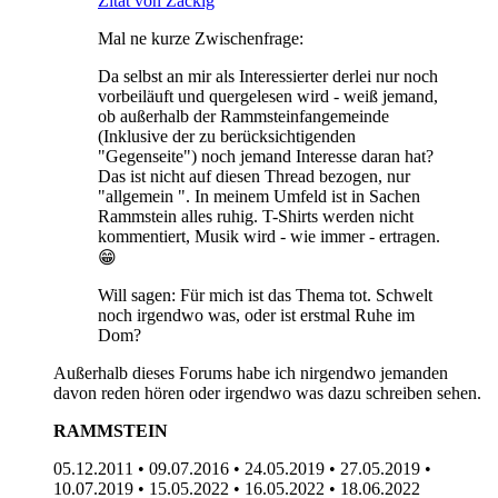
Zitat von Zackig
Mal ne kurze Zwischenfrage:
Da selbst an mir als Interessierter derlei nur noch
vorbeiläuft und quergelesen wird - weiß jemand,
ob außerhalb der Rammsteinfangemeinde
(Inklusive der zu berücksichtigenden
"Gegenseite") noch jemand Interesse daran hat?
Das ist nicht auf diesen Thread bezogen, nur
"allgemein ". In meinem Umfeld ist in Sachen
Rammstein alles ruhig. T-Shirts werden nicht
kommentiert, Musik wird - wie immer - ertragen.
😁
Will sagen: Für mich ist das Thema tot. Schwelt
noch irgendwo was, oder ist erstmal Ruhe im
Dom?
Außerhalb dieses Forums habe ich nirgendwo jemanden
davon reden hören oder irgendwo was dazu schreiben sehen.
RAMMSTEIN
05.12.2011 • 09.07.2016 • 24.05.2019 • 27.05.2019 •
10.07.2019 • 15.05.2022 • 16.05.2022 • 18.06.2022