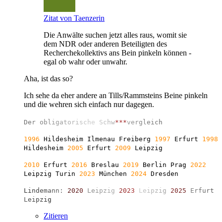
Zitat von Taenzerin
Die Anwälte suchen jetzt alles raus, womit sie
dem NDR oder anderen Beteiligten des
Recherchekollektivs ans Bein pinkeln können -
egal ob wahr oder unwahr.
Aha, ist das so?
Ich sehe da eher andere an Tills/Rammsteins Beine pinkeln
und die wehren sich einfach nur dagegen.
D
e
r
o
b
l
i
g
a
t
o
r
i
s
c
h
e
S
c
h
w
*
*
*
v
e
r
g
l
e
i
c
h
1996
Hildesheim Ilmenau Freiberg
1997
Erfurt
1998
Hildesheim
2005
Erfurt
2009
Leipzig
2010
Erfurt
2016
Breslau
2019
Berlin
Prag
2022
Leipzig Turin
2023
München
2024
Dresden
L
i
n
d
e
m
a
n
n
:
2
0
2
0
L
e
i
p
z
i
g
2
0
2
3
L
e
i
p
z
i
g
2
0
2
5
E
r
f
u
r
t
L
e
i
p
z
i
g
Zitieren