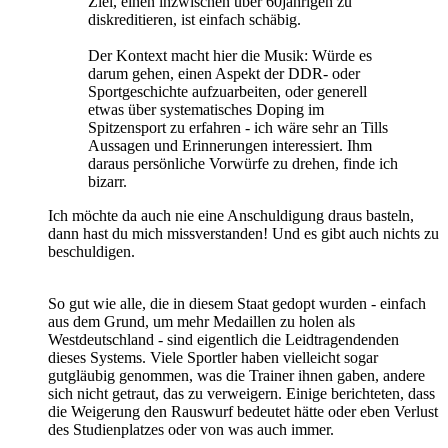
Ziel, einen inzwischen über 60jährigen zu
diskreditieren, ist einfach schäbig.
Der Kontext macht hier die Musik: Würde es
darum gehen, einen Aspekt der DDR- oder
Sportgeschichte aufzuarbeiten, oder generell
etwas über systematisches Doping im
Spitzensport zu erfahren - ich wäre sehr an Tills
Aussagen und Erinnerungen interessiert. Ihm
daraus persönliche Vorwürfe zu drehen, finde ich
bizarr.
Ich möchte da auch nie eine Anschuldigung draus basteln,
dann hast du mich missverstanden! Und es gibt auch nichts zu
beschuldigen.
So gut wie alle, die in diesem Staat gedopt wurden - einfach
aus dem Grund, um mehr Medaillen zu holen als
Westdeutschland - sind eigentlich die Leidtragendenden
dieses Systems. Viele Sportler haben vielleicht sogar
gutgläubig genommen, was die Trainer ihnen gaben, andere
sich nicht getraut, das zu verweigern. Einige berichteten, dass
die Weigerung den Rauswurf bedeutet hätte oder eben Verlust
des Studienplatzes oder von was auch immer.