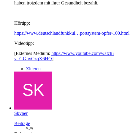
haben trotzdem mit ihrer Gesundheit bezahlt.
Hörtipp:
https://www.deutschlandfunkkul…portsystem-opfer-100.html
Videotipp:
[Externes Medium:
https://www.youtube.com/watch?
v=GGuvCzqX6HQ
]
Zitieren
Skyper
Beiträge
525