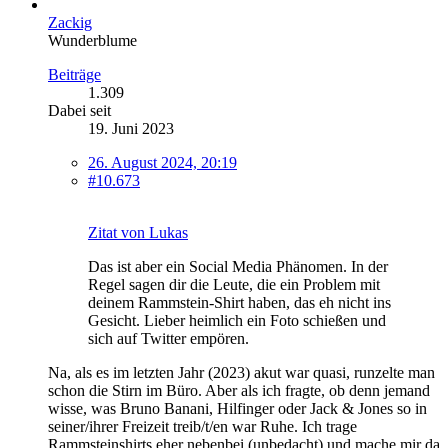
Zackig
Wunderblume
Beiträge
1.309
Dabei seit
19. Juni 2023
26. August 2024, 20:19
#10.673
Zitat von Lukas
Das ist aber ein Social Media Phänomen. In der
Regel sagen dir die Leute, die ein Problem mit
deinem Rammstein-Shirt haben, das eh nicht ins
Gesicht. Lieber heimlich ein Foto schießen und
sich auf Twitter empören.
Na, als es im letzten Jahr (2023) akut war quasi, runzelte man
schon die Stirn im Büro. Aber als ich fragte, ob denn jemand
wisse, was Bruno Banani, Hilfinger oder Jack & Jones so in
seiner/ihrer Freizeit treib/t/en war Ruhe. Ich trage
Rammsteinshirts eher nebenbei (unbedacht) und mache mir da