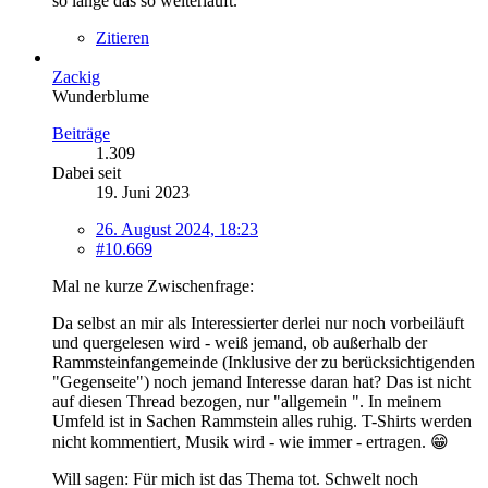
so lange das so weiterläuft.
Zitieren
Zackig
Wunderblume
Beiträge
1.309
Dabei seit
19. Juni 2023
26. August 2024, 18:23
#10.669
Mal ne kurze Zwischenfrage:
Da selbst an mir als Interessierter derlei nur noch vorbeiläuft
und quergelesen wird - weiß jemand, ob außerhalb der
Rammsteinfangemeinde (Inklusive der zu berücksichtigenden
"Gegenseite") noch jemand Interesse daran hat? Das ist nicht
auf diesen Thread bezogen, nur "allgemein ". In meinem
Umfeld ist in Sachen Rammstein alles ruhig. T-Shirts werden
nicht kommentiert, Musik wird - wie immer - ertragen. 😁
Will sagen: Für mich ist das Thema tot. Schwelt noch