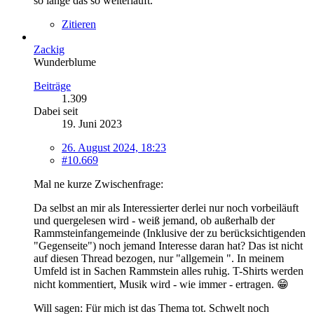
so lange das so weiterläuft.
Zitieren
Zackig
Wunderblume
Beiträge
1.309
Dabei seit
19. Juni 2023
26. August 2024, 18:23
#10.669
Mal ne kurze Zwischenfrage:
Da selbst an mir als Interessierter derlei nur noch vorbeiläuft
und quergelesen wird - weiß jemand, ob außerhalb der
Rammsteinfangemeinde (Inklusive der zu berücksichtigenden
"Gegenseite") noch jemand Interesse daran hat? Das ist nicht
auf diesen Thread bezogen, nur "allgemein ". In meinem
Umfeld ist in Sachen Rammstein alles ruhig. T-Shirts werden
nicht kommentiert, Musik wird - wie immer - ertragen. 😁
Will sagen: Für mich ist das Thema tot. Schwelt noch