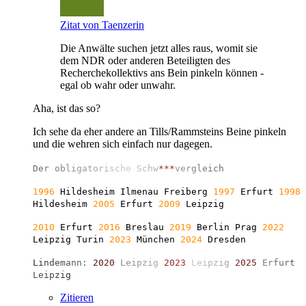
Zitat von Taenzerin
Die Anwälte suchen jetzt alles raus, womit sie
dem NDR oder anderen Beteiligten des
Recherchekollektivs ans Bein pinkeln können -
egal ob wahr oder unwahr.
Aha, ist das so?
Ich sehe da eher andere an Tills/Rammsteins Beine pinkeln
und die wehren sich einfach nur dagegen.
D
e
r
o
b
l
i
g
a
t
o
r
i
s
c
h
e
S
c
h
w
*
*
*
v
e
r
g
l
e
i
c
h
1996
Hildesheim Ilmenau Freiberg
1997
Erfurt
1998
Hildesheim
2005
Erfurt
2009
Leipzig
2010
Erfurt
2016
Breslau
2019
Berlin
Prag
2022
Leipzig Turin
2023
München
2024
Dresden
L
i
n
d
e
m
a
n
n
:
2
0
2
0
L
e
i
p
z
i
g
2
0
2
3
L
e
i
p
z
i
g
2
0
2
5
E
r
f
u
r
t
L
e
i
p
z
i
g
Zitieren