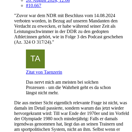
26. August 2024, 12:08
#10.667
"Zuvor war dem NDR mit Beschluss vom 14.08.2024
verboten worden, in Bezug auf unseren Mandanten den
Verdacht zu erwecken, er habe während seiner Zeit als
Leistungsschwimmer in der DDR zu den gedopten
Athlet:innen gehört, wie in Folge 3 des Podcast geschehen
(Az. 324 O 317/24)."
Zitat von Taenzerin
Das nervt mich am meisten bei solchen
Prozessen - um die Wahrheit geht es da schon
längst nicht mehr.
Die aus meiner Sicht eigentlich relevante Frage ist nicht, was
damals im Detail passierte, sondern warum das jetzt wieder
hervorgekramt wird: Till war Ende der 1970er und im Vorfeld
der Olympiade 1980 noch minderjährig: Falls er damals
irgendwas genommen hat, liegt das an seinen Trainern und
am sportpolitischen System, nicht an ihm. Selbst wenn er