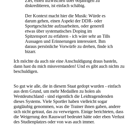
Ziel, einen inzwischen über 60jährigen zu
diskreditieren, ist einfach schäbig.
Der Kontext macht hier die Musik: Würde es
darum gehen, einen Aspekt der DDR- oder
Sportgeschichte aufzuarbeiten, oder generell
etwas über systematisches Doping im
Spitzensport zu erfahren - ich wäre sehr an Tills
Aussagen und Erinnerungen interessiert. Ihm
daraus persönliche Vorwürfe zu drehen, finde ich
bizarr.
Ich möchte da auch nie eine Anschuldigung draus basteln,
dann hast du mich missverstanden! Und es gibt auch nichts zu
beschuldigen.
So gut wie alle, die in diesem Staat gedopt wurden - einfach
aus dem Grund, um mehr Medaillen zu holen als
Westdeutschland - sind eigentlich die Leidtragendenden
dieses Systems. Viele Sportler haben vielleicht sogar
gutgläubig genommen, was die Trainer ihnen gaben, andere
sich nicht getraut, das zu verweigern. Einige berichteten, dass
die Weigerung den Rauswurf bedeutet hätte oder eben Verlust
des Studienplatzes oder von was auch immer.