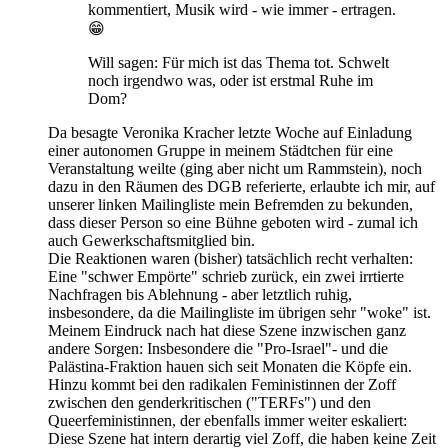
kommentiert, Musik wird - wie immer - ertragen.
😁
Will sagen: Für mich ist das Thema tot. Schwelt
noch irgendwo was, oder ist erstmal Ruhe im
Dom?
Da besagte Veronika Kracher letzte Woche auf Einladung
einer autonomen Gruppe in meinem Städtchen für eine
Veranstaltung weilte (ging aber nicht um Rammstein), noch
dazu in den Räumen des DGB referierte, erlaubte ich mir, auf
unserer linken Mailingliste mein Befremden zu bekunden,
dass dieser Person so eine Bühne geboten wird - zumal ich
auch Gewerkschaftsmitglied bin.
Die Reaktionen waren (bisher) tatsächlich recht verhalten:
Eine "schwer Empörte" schrieb zurück, ein zwei irrtierte
Nachfragen bis Ablehnung - aber letztlich ruhig,
insbesondere, da die Mailingliste im übrigen sehr "woke" ist.
Meinem Eindruck nach hat diese Szene inzwischen ganz
andere Sorgen: Insbesondere die "Pro-Israel"- und die
Palästina-Fraktion hauen sich seit Monaten die Köpfe ein.
Hinzu kommt bei den radikalen Feministinnen der Zoff
zwischen den genderkritischen ("TERFs") und den
Queerfeministinnen, der ebenfalls immer weiter eskaliert:
Diese Szene hat intern derartig viel Zoff, die haben keine Zeit