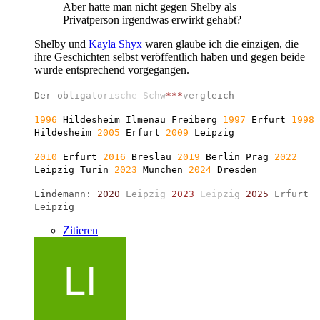
Aber hatte man nicht gegen Shelby als
Privatperson irgendwas erwirkt gehabt?
Shelby und
Kayla Shyx
waren glaube ich die einzigen, die
ihre Geschichten selbst veröffentlich haben und gegen beide
wurde entsprechend vorgegangen.
D
e
r
o
b
l
i
g
a
t
o
r
i
s
c
h
e
S
c
h
w
*
*
*
v
e
r
g
l
e
i
c
h
1996
Hildesheim Ilmenau Freiberg
1997
Erfurt
1998
Hildesheim
2005
Erfurt
2009
Leipzig
2010
Erfurt
2016
Breslau
2019
Berlin
Prag
2022
Leipzig Turin
2023
München
2024
Dresden
L
i
n
d
e
m
a
n
n
:
2
0
2
0
L
e
i
p
z
i
g
2
0
2
3
L
e
i
p
z
i
g
2
0
2
5
E
r
f
u
r
t
L
e
i
p
z
i
g
Zitieren