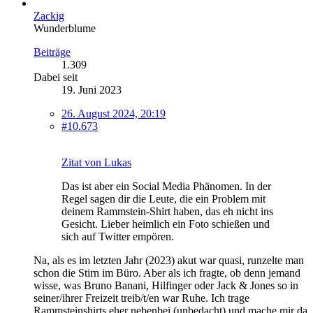
Zackig
Wunderblume
Beiträge
1.309
Dabei seit
19. Juni 2023
26. August 2024, 20:19
#10.673
Zitat von Lukas
Das ist aber ein Social Media Phänomen. In der
Regel sagen dir die Leute, die ein Problem mit
deinem Rammstein-Shirt haben, das eh nicht ins
Gesicht. Lieber heimlich ein Foto schießen und
sich auf Twitter empören.
Na, als es im letzten Jahr (2023) akut war quasi, runzelte man
schon die Stirn im Büro. Aber als ich fragte, ob denn jemand
wisse, was Bruno Banani, Hilfinger oder Jack & Jones so in
seiner/ihrer Freizeit treib/t/en war Ruhe. Ich trage
Rammsteinshirts eher nebenbei (unbedacht) und mache mir da