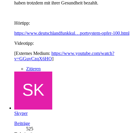
haben trotzdem mit ihrer Gesundheit bezahlt.
Hörtipp:
https://www.deutschlandfunkkul…portsystem-opfer-100.html
Videotipp:
[Externes Medium:
https://www.youtube.com/watch?
v=GGuvCzqX6HQ
]
Zitieren
Skyper
Beiträge
525