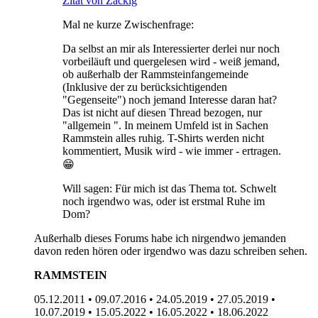
Zitat von Zackig
Mal ne kurze Zwischenfrage:
Da selbst an mir als Interessierter derlei nur noch
vorbeiläuft und quergelesen wird - weiß jemand,
ob außerhalb der Rammsteinfangemeinde
(Inklusive der zu berücksichtigenden
"Gegenseite") noch jemand Interesse daran hat?
Das ist nicht auf diesen Thread bezogen, nur
"allgemein ". In meinem Umfeld ist in Sachen
Rammstein alles ruhig. T-Shirts werden nicht
kommentiert, Musik wird - wie immer - ertragen.
😁
Will sagen: Für mich ist das Thema tot. Schwelt
noch irgendwo was, oder ist erstmal Ruhe im
Dom?
Außerhalb dieses Forums habe ich nirgendwo jemanden
davon reden hören oder irgendwo was dazu schreiben sehen.
RAMMSTEIN
05.12.2011 • 09.07.2016 • 24.05.2019 • 27.05.2019 •
10.07.2019 • 15.05.2022 • 16.05.2022 • 18.06.2022