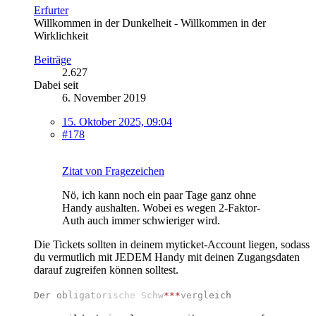
Erfurter
Willkommen in der Dunkelheit - Willkommen in der
Wirklichkeit
Beiträge
2.627
Dabei seit
6. November 2019
15. Oktober 2025, 09:04
#178
Zitat von Fragezeichen
Nö, ich kann noch ein paar Tage ganz ohne
Handy aushalten. Wobei es wegen 2-Faktor-
Auth auch immer schwieriger wird.
Die Tickets sollten in deinem myticket-Account liegen, sodass
du vermutlich mit JEDEM Handy mit deinen Zugangsdaten
darauf zugreifen können solltest.
D
e
r
o
b
l
i
g
a
t
o
r
i
s
c
h
e
S
c
h
w
*
*
*
v
e
r
g
l
e
i
c
h