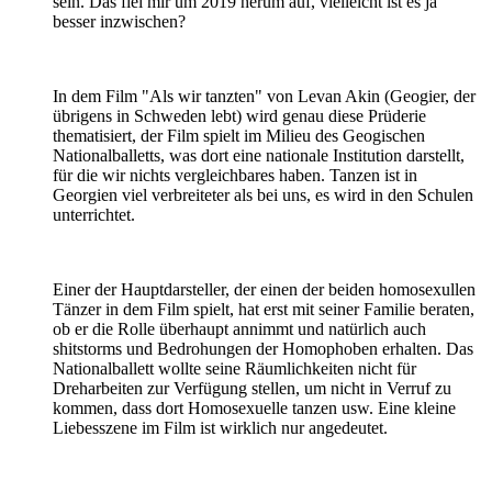
sein. Das fiel mir um 2019 herum auf, vielleicht ist es ja
besser inzwischen?
In dem Film "Als wir tanzten" von Levan Akin (Geogier, der
übrigens in Schweden lebt) wird genau diese Prüderie
thematisiert, der Film spielt im Milieu des Geogischen
Nationalballetts, was dort eine nationale Institution darstellt,
für die wir nichts vergleichbares haben. Tanzen ist in
Georgien viel verbreiteter als bei uns, es wird in den Schulen
unterrichtet.
Einer der Hauptdarsteller, der einen der beiden homosexullen
Tänzer in dem Film spielt, hat erst mit seiner Familie beraten,
ob er die Rolle überhaupt annimmt und natürlich auch
shitstorms und Bedrohungen der Homophoben erhalten. Das
Nationalballett wollte seine Räumlichkeiten nicht für
Dreharbeiten zur Verfügung stellen, um nicht in Verruf zu
kommen, dass dort Homosexuelle tanzen usw. Eine kleine
Liebesszene im Film ist wirklich nur angedeutet.