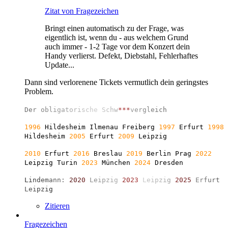
Zitat von Fragezeichen
Bringt einen automatisch zu der Frage, was
eigentlich ist, wenn du - aus welchem Grund
auch immer - 1-2 Tage vor dem Konzert dein
Handy verlierst. Defekt, Diebstahl, Fehlerhaftes
Update...
Dann sind verlorenene Tickets vermutlich dein geringstes
Problem.
D
e
r
o
b
l
i
g
a
t
o
r
i
s
c
h
e
S
c
h
w
*
*
*
v
e
r
g
l
e
i
c
h
1996
Hildesheim Ilmenau Freiberg
1997
Erfurt
1998
Hildesheim
2005
Erfurt
2009
Leipzig
2010
Erfurt
2016
Breslau
2019
Berlin
Prag
2022
Leipzig Turin
2023
München
2024
Dresden
L
i
n
d
e
m
a
n
n
:
2
0
2
0
L
e
i
p
z
i
g
2
0
2
3
L
e
i
p
z
i
g
2
0
2
5
E
r
f
u
r
t
L
e
i
p
z
i
g
Zitieren
Fragezeichen