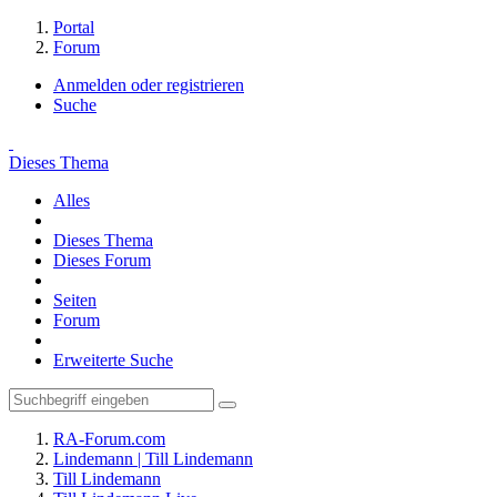
Portal
Forum
Anmelden oder registrieren
Suche
Dieses Thema
Alles
Dieses Thema
Dieses Forum
Seiten
Forum
Erweiterte Suche
RA-Forum.com
Lindemann | Till Lindemann
Till Lindemann