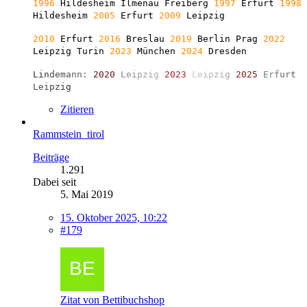
1996
Hildesheim Ilmenau Freiberg
1997
Erfurt
1998
Hildesheim
2005
Erfurt
2009
Leipzig
2010
Erfurt
2016
Breslau
2019
Berlin
Prag
2022
Leipzig Turin
2023
München
2024
Dresden
L
i
n
d
e
m
a
n
n
:
2
0
2
0
L
e
i
p
z
i
g
2
0
2
3
L
e
i
p
z
i
g
2
0
2
5
E
r
f
u
r
t
L
e
i
p
z
i
g
Zitieren
Rammstein_tirol
Beiträge
1.291
Dabei seit
5. Mai 2019
15. Oktober 2025, 10:22
#179
Zitat von Bettibuchshop