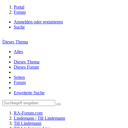
Portal
Forum
Anmelden oder registrieren
Suche
Dieses Thema
Alles
Dieses Thema
Dieses Forum
Seiten
Forum
Erweiterte Suche
RA-Forum.com
Lindemann | Till Lindemann
Till Lindemann