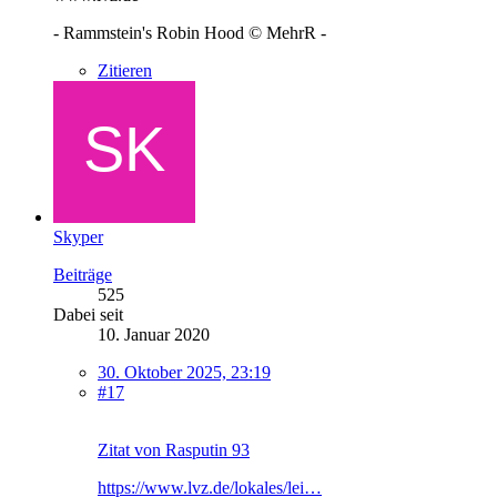
- Rammstein's Robin Hood © MehrR -
Zitieren
Skyper
Beiträge
525
Dabei seit
10. Januar 2020
30. Oktober 2025, 23:19
#17
Zitat von Rasputin 93
https://www.lvz.de/lokales/lei…