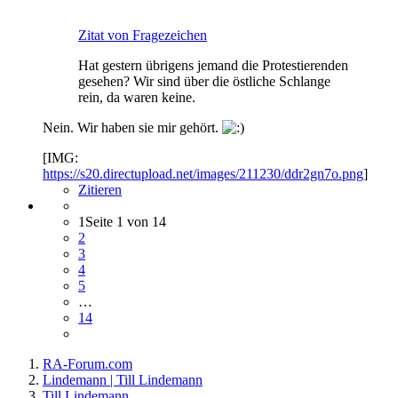
Zitat von Fragezeichen
Hat gestern übrigens jemand die Protestierenden
gesehen? Wir sind über die östliche Schlange
rein, da waren keine.
Nein. Wir haben sie mir gehört.
[IMG:
https://s20.directupload.net/images/211230/ddr2gn7o.png
]
Zitieren
1
Seite 1 von 14
2
3
4
5
…
14
RA-Forum.com
Lindemann | Till Lindemann
Till Lindemann