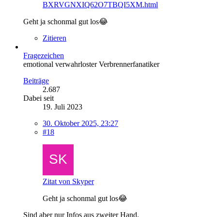
BXRVGNXIQ62O7TBQI5XM.html
Geht ja schonmal gut los😂
Zitieren
Fragezeichen
emotional verwahrloster Verbrennerfanatiker
Beiträge
2.687
Dabei seit
19. Juli 2023
30. Oktober 2025, 23:27
#18
Zitat von Skyper
Geht ja schonmal gut los😂
Sind aber nur Infos aus zweiter Hand.