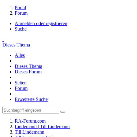
Portal
Forum
Anmelden oder registrieren
Suche
Dieses Thema
Alles
Dieses Thema
Dieses Forum
Seiten
Forum
Erweiterte Suche
RA-Forum.com
Lindemann | Till Lindemann
Till Lindemann