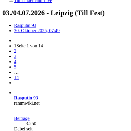
Till Lindemann Live
03./04.07.2026 - Leipzig (Till Fest)
Rasputin 93
30. Oktober 2025, 07:49
1
Seite 1 von 14
2
3
4
5
…
14
Rasputin 93
rammwiki.net
Beiträge
3.250
Dabei seit