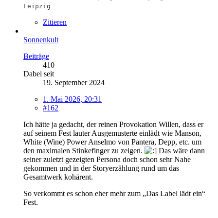
L
e
i
p
z
i
g
Zitieren
Sonnenkult
Beiträge
410
Dabei seit
19. September 2024
1. Mai 2026, 20:31
#162
Ich hätte ja gedacht, der reinen Provokation Willen, dass er
auf seinem Fest lauter Ausgemusterte einlädt wie Manson,
White (Wine) Power Anselmo von Pantera, Depp, etc. um
den maximalen Stinkefinger zu zeigen.
Das wäre dann
seiner zuletzt gezeigten Persona doch schon sehr Nahe
gekommen und in der Storyerzählung rund um das
Gesamtwerk kohärent.
So verkommt es schon eher mehr zum „Das Label lädt ein“
Fest.