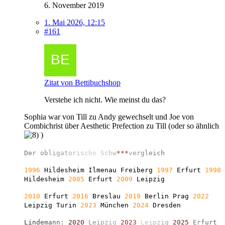
6. November 2019
1. Mai 2026, 12:15
#161
Zitat von Bettibuchshop
Verstehe ich nicht. Wie meinst du das?
Sophia war von Till zu Andy gewechselt und Joe von
Combichrist über Aesthetic Prefection zu Till (oder so ähnlich
)
D
e
r
o
b
l
i
g
a
t
o
r
i
s
c
h
e
S
c
h
w
*
*
*
v
e
r
g
l
e
i
c
h
1996
Hildesheim Ilmenau Freiberg
1997
Erfurt
1998
Hildesheim
2005
Erfurt
2009
Leipzig
2010
Erfurt
2016
Breslau
2019
Berlin
Prag
2022
Leipzig Turin
2023
München
2024
Dresden
L
i
n
d
e
m
a
n
n
:
2
0
2
0
L
e
i
p
z
i
g
2
0
2
3
L
e
i
p
z
i
g
2
0
2
5
E
r
f
u
r
t