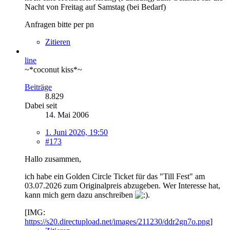
Nacht von Freitag auf Samstag (bei Bedarf)
Anfragen bitte per pn
Zitieren
line
~*coconut kiss*~
Beiträge
8.829
Dabei seit
14. Mai 2006
1. Juni 2026, 19:50
#173
Hallo zusammen,
ich habe ein Golden Circle Ticket für das "Till Fest" am
03.07.2026 zum Originalpreis abzugeben. Wer Interesse hat,
kann mich gern dazu anschreiben
.
[IMG:
https://s20.directupload.net/images/211230/ddr2gn7o.png
]