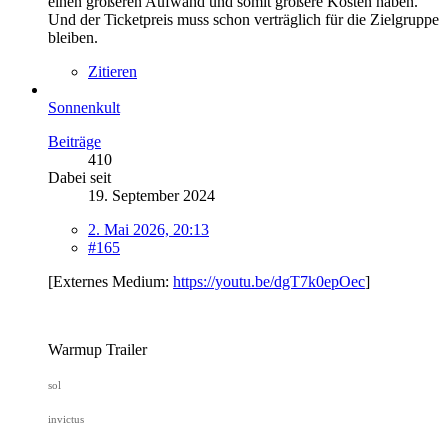
einen größeren Aufwand und somit größere Kosten haben.
Und der Ticketpreis muss schon verträglich für die Zielgruppe
bleiben.
Zitieren
Sonnenkult
Beiträge
410
Dabei seit
19. September 2024
2. Mai 2026, 20:13
#165
[Externes Medium:
https://youtu.be/dgT7k0epOec
]
Warmup Trailer
sol
invictus