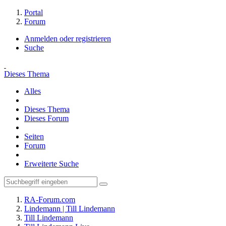
Portal
Forum
Anmelden oder registrieren
Suche
Dieses Thema
Alles
Dieses Thema
Dieses Forum
Seiten
Forum
Erweiterte Suche
RA-Forum.com
Lindemann | Till Lindemann
Till Lindemann