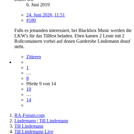
6. Juni 2019
24. Juni 2026, 11:51
#180
Falls es jemanden interessiert, bei Blackbox Music werden die
LKW's für das Tillfest beladen. Eben kamen 2 Leute mit 2
Rollcontainern vorbei auf denen Garderobe Lindemann drauf
steht.
Zitieren
1
…
8
9
Seite 9 von 14
10
…
14
RA-Forum.com
Lindemann | Till Lindemann
Till Lindemann
Till Lindemann Live