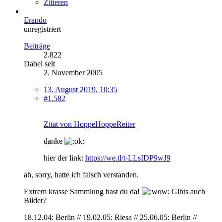
Zitieren
Erando
unregistriert
Beiträge
2.822
Dabei seit
2. November 2005
13. August 2019, 10:35
#1.582
Zitat von HoppeHoppeReiter
danke
hier der link:
https://we.tl/t-LLsIDP9wJ9
ah, sorry, hatte ich falsch verstanden.
Extrem krasse Sammlung hast du da!
Gibts auch
Bilder?
18.12.04: Berlin // 19.02.05: Riesa // 25.06.05: Berlin //