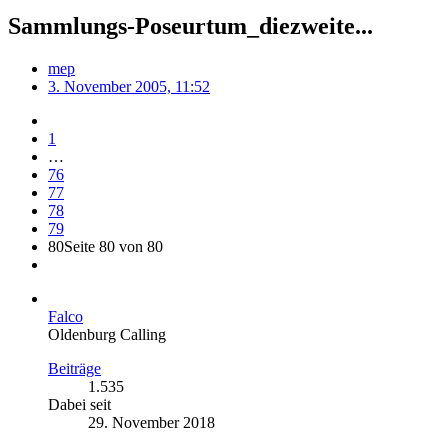
Sammlungs-Poseurtum_diezweite...
mep
3. November 2005, 11:52
1
…
76
77
78
79
80
Seite 80 von 80
Falco
Oldenburg Calling
Beiträge
1.535
Dabei seit
29. November 2018