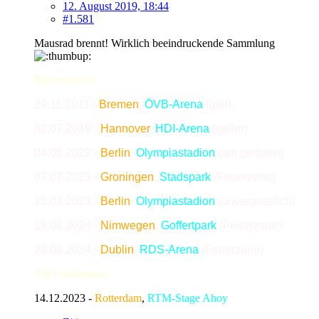
12. August 2019, 18:44
#1.581
Mausrad brennt! Wirklich beeindruckende Sammlung
Rammstein
29.11.2011
-
Bremen
,
ÖVB-Arena
(geil)
02.07.2019
-
Hannover
,
HDI-Arena
(geiler)
04.06.2022
-
Berlin
,
Olympiastadion
(am geilsten)
07.07.2023 -
Groningen
,
Stadspark
(Feuerzone)
15.07.2023 -
Berlin
,
Olympiastadion
(unvergesslich)
18.06.2024 -
Nimwegen
,
Goffertpark
(Feuerzone)
23.06.2024 -
Dublin
,
RDS-Arena
(Feuerzone)
Till Lindemann
14.12.2023 -
Rotterdam
,
RTM-Stage Ahoy