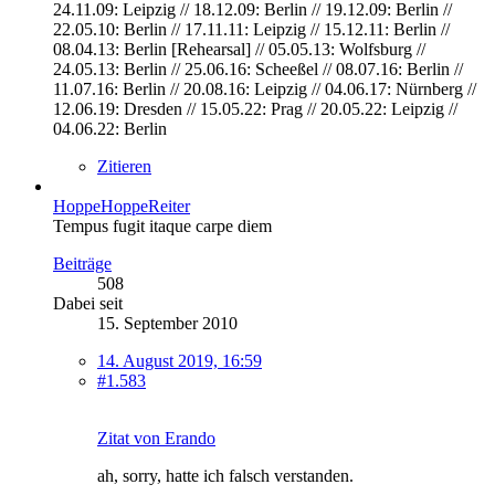
24.11.09: Leipzig // 18.12.09: Berlin // 19.12.09: Berlin //
22.05.10: Berlin // 17.11.11: Leipzig // 15.12.11: Berlin //
08.04.13: Berlin [Rehearsal] // 05.05.13: Wolfsburg //
24.05.13: Berlin // 25.06.16: Scheeßel // 08.07.16: Berlin //
11.07.16: Berlin // 20.08.16: Leipzig // 04.06.17: Nürnberg //
12.06.19: Dresden // 15.05.22: Prag // 20.05.22: Leipzig //
04.06.22: Berlin
Zitieren
HoppeHoppeReiter
Tempus fugit itaque carpe diem
Beiträge
508
Dabei seit
15. September 2010
14. August 2019, 16:59
#1.583
Zitat von Erando
ah, sorry, hatte ich falsch verstanden.