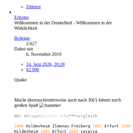
Zitieren
Erfurter
Willkommen in der Dunkelheit - Willkommen in der
Wirklichkeit
Beiträge
2.627
Dabei seit
6. November 2019
24. Juni 2026, 20:28
#2.096
Quake
Macht überraschenderweise auch nach 30(!) Jahren noch
großen Spaß
D
e
r
o
b
l
i
g
a
t
o
r
i
s
c
h
e
S
c
h
w
*
*
*
v
e
r
g
l
e
i
c
h
1996
Hildesheim Ilmenau Freiberg
1997
Erfurt
1998
Hildesheim
2005
Erfurt
2009
Leipzig