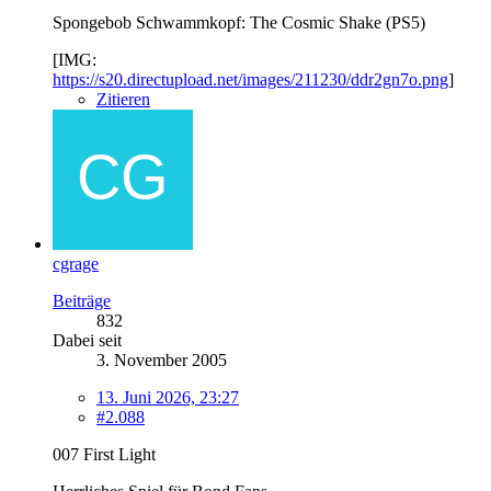
Spongebob Schwammkopf: The Cosmic Shake (PS5)
[IMG:
https://s20.directupload.net/images/211230/ddr2gn7o.png
]
Zitieren
cgrage
Beiträge
832
Dabei seit
3. November 2005
13. Juni 2026, 23:27
#2.088
007 First Light