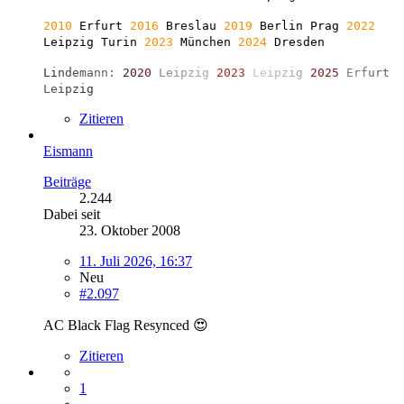
2010
Erfurt
2016
Breslau
2019
Berlin
Prag
2022
Leipzig Turin
2023
München
2024
Dresden
L
i
n
d
e
m
a
n
n
:
2
0
2
0
L
e
i
p
z
i
g
2
0
2
3
L
e
i
p
z
i
g
2
0
2
5
E
r
f
u
r
t
L
e
i
p
z
i
g
Zitieren
Eismann
Beiträge
2.244
Dabei seit
23. Oktober 2008
11. Juli 2026, 16:37
Neu
#2.097
AC Black Flag Resynced 😍
Zitieren
1