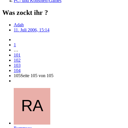
PC- und Konsolen-Games
Was zockt ihr ?
Adah
11. Juli 2006, 15:14
1
…
101
102
103
104
105
Seite 105 von 105