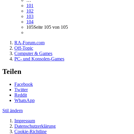
…
101
102
103
104
105
Seite 105 von 105
RA-Forum.com
Off-Topic
Computer & Games
PC- und Konsolen-Games
Teilen
Facebook
Twitter
Reddit
WhatsApp
Stil ändern
Impressum
Datenschutzerklärung
Cookie-Richtline