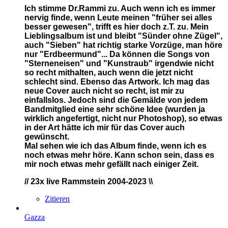
Ich stimme Dr.Rammi zu. Auch wenn ich es immer
nervig finde, wenn Leute meinen "früher sei alles
besser gewesen", trifft es hier doch z.T. zu. Mein
Lieblingsalbum ist und bleibt "Sünder ohne Zügel",
auch "Sieben" hat richtig starke Vorzüge, man höre
nur "Erdbeermund"... Da können die Songs von
"Sterneneisen" und "Kunstraub" irgendwie nicht
so recht mithalten, auch wenn die jetzt nicht
schlecht sind. Ebenso das Artwork. Ich mag das
neue Cover auch nicht so recht, ist mir zu
einfallslos. Jedoch sind die Gemälde von jedem
Bandmitglied eine sehr schöne Idee (wurden ja
wirklich angefertigt, nicht nur Photoshop), so etwas
in der Art hätte ich mir für das Cover auch
gewünscht.
Mal sehen wie ich das Album finde, wenn ich es
noch etwas mehr höre. Kann schon sein, dass es
mir noch etwas mehr gefällt nach einiger Zeit.
// 23x live
Rammstein 2004-2023 \\
Zitieren
Gazza