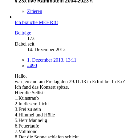
// 23x live
Rammstein 2004-2023 \\
Zitieren
Ich brauche MEHR!!!
Beiträge
173
Dabei seit
14. Dezember 2012
1. Dezember 2013, 13:11
#490
Hallo,
war jemand am Freitag den 29.11.13 in Erfurt bei In Ex?
Ich fand das Konzert spitze.
Hier die Setlist:
1.Kunstraub
2.In diesem Licht
3.Frei zu sein
4.Himmel und Hölle
5.Herr Mannelig
6.Feuertaufe
7.Vollmond
8.Der die Sonne schlafen schickt