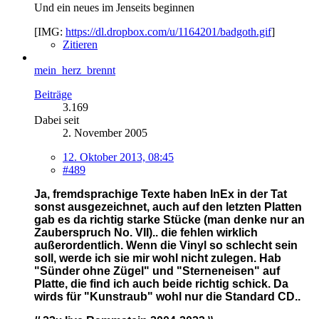
Und ein neues im Jenseits beginnen
[IMG:
https://dl.dropbox.com/u/1164201/badgoth.gif
]
Zitieren
mein_herz_brennt
Beiträge
3.169
Dabei seit
2. November 2005
12. Oktober 2013, 08:45
#489
Ja, fremdsprachige Texte haben InEx in der Tat
sonst ausgezeichnet, auch auf den letzten Platten
gab es da richtig starke Stücke (man denke nur an
Zauberspruch No. VII).. die fehlen wirklich
außerordentlich. Wenn die Vinyl so schlecht sein
soll, werde ich sie mir wohl nicht zulegen. Hab
"Sünder ohne Zügel" und "Sterneneisen" auf
Platte, die find ich auch beide richtig schick. Da
wirds für "Kunstraub" wohl nur die Standard CD..