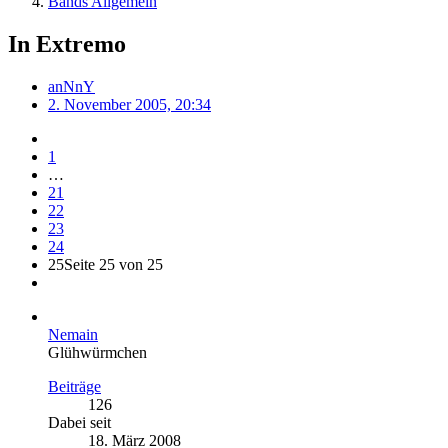
Bands Allgemein
In Extremo
anNnY
2. November 2005, 20:34
1
…
21
22
23
24
25
Seite 25 von 25
Nemain
Glühwürmchen
Beiträge
126
Dabei seit
18. März 2008