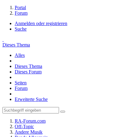
Portal
Forum
Anmelden oder registrieren
Suche
Dieses Thema
Alles
Dieses Thema
Dieses Forum
Seiten
Forum
Erweiterte Suche
RA-Forum.com
Off-Topic
Andere Musik