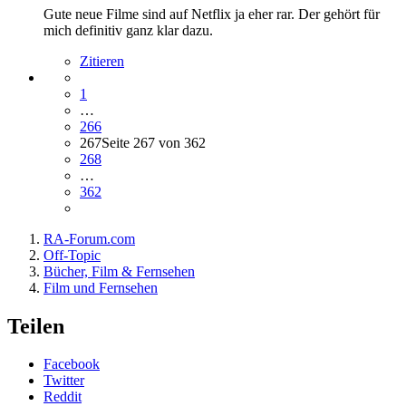
Gute neue Filme sind auf Netflix ja eher rar. Der gehört für
mich definitiv ganz klar dazu.
Zitieren
1
…
266
267
Seite 267 von 362
268
…
362
RA-Forum.com
Off-Topic
Bücher, Film & Fernsehen
Film und Fernsehen
Teilen
Facebook
Twitter
Reddit