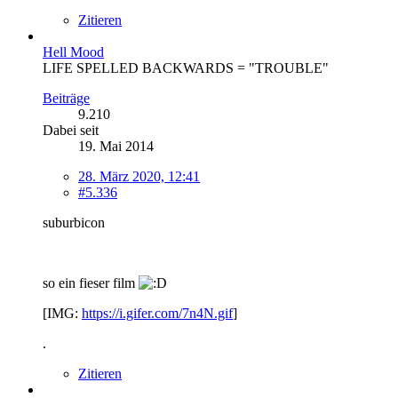
Zitieren
Hell Mood
LIFE SPELLED BACKWARDS = "TROUBLE"
Beiträge
9.210
Dabei seit
19. Mai 2014
28. März 2020, 12:41
#5.336
suburbicon
so ein fieser film
[IMG:
https://i.gifer.com/7n4N.gif
]
.
Zitieren