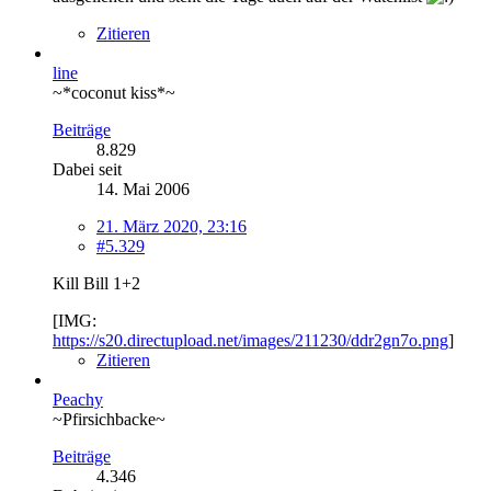
Zitieren
line
~*coconut kiss*~
Beiträge
8.829
Dabei seit
14. Mai 2006
21. März 2020, 23:16
#5.329
Kill Bill 1+2
[IMG:
https://s20.directupload.net/images/211230/ddr2gn7o.png
]
Zitieren
Peachy
~Pfirsichbacke~
Beiträge
4.346