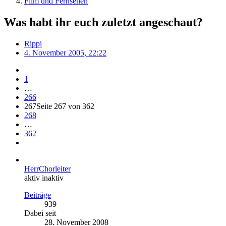
Film und Fernsehen
Was habt ihr euch zuletzt angeschaut?
Rippi
4. November 2005, 22:22
1
…
266
267
Seite 267 von 362
268
…
362
HerrChorleiter
aktiv inaktiv
Beiträge
939
Dabei seit
28. November 2008