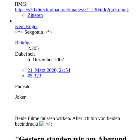
[IMG:
https://s20.directupload.net/images/211230/ddr2gn7o.png
]
Zitieren
Kein Engel
~*~ Sexgöttin ~*~
Beiträge
2.205
Dabei seit
6. Dezember 2007
21. März 2020, 21:54
#5.323
Parasite
Joker
Beide Filme müssen wirken. Aber ich bin von beiden
beeindruckt
"Gestern standen wir am Abgrund.