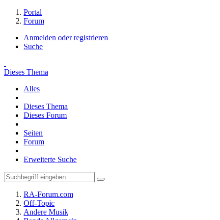
Portal
Forum
Anmelden oder registrieren
Suche
Dieses Thema
Alles
Dieses Thema
Dieses Forum
Seiten
Forum
Erweiterte Suche
RA-Forum.com
Off-Topic
Andere Musik