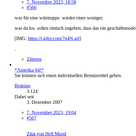
7. November 2023, 18:58
#566
was für eine witztruppe. wieder einer weniger.
was da los. sollen einfach zugeben, dass das ein geschäftsmodell 
[IMG:
https://i.gifer.com/7n4N.gif
]
.
Zitieren
*Amerika 94!*
Sie können sich einen individuellen Benutzertitel geben.
Beiträge
3.124
Dabei seit
3. Dezember 2007
7. November 2023, 19:04
#567
Zitat von Hell Mood