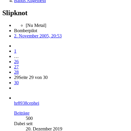
Bands Allgemein
Slipknot
[Nu Metal]
Bomberpilot
2. November 2005, 20:53
1
…
26
27
28
29
Seite 29 von 30
30
hr8938cephei
Beiträge
500
Dabei seit
20. Dezember 2019