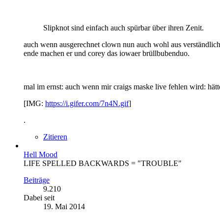
Slipknot sind einfach auch spürbar über ihren Zenit.
auch wenn ausgerechnet clown nun auch wohl aus verständlichen 
ende machen er und corey das iowaer brüllbubenduo.
mal im ernst: auch wenn mir craigs maske live fehlen wird: hätten 
[IMG:
https://i.gifer.com/7n4N.gif
]
.
Zitieren
Hell Mood
LIFE SPELLED BACKWARDS = "TROUBLE"
Beiträge
9.210
Dabei seit
19. Mai 2014