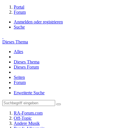
Portal
Forum
Anmelden oder registrieren
Suche
Dieses Thema
Alles
Dieses Thema
Dieses Forum
Seiten
Forum
Erweiterte Suche
RA-Forum.com
Off-Topic
Andere Musik