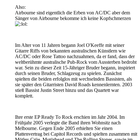
Also:
Airbourne sind eigentlich die Erben von AC/DC aber dem
Sänger von Airbourne bekomme ich keine Kopfschmerzen
Im Alter von 11 Jahren begann Joel O'Keeffe mit seiner
Gitarre Riffs von bekannten australischen Künstlern wie
AC/DC oder Rose Tattoo nachzuahmen, da er fand, dass der
weltberühmte australische Pub-Rock vom Aussterben bedroht
war. Sein zu dieser Zeit 15-Jähriger Bruder begann, inspiriert
durch seinen Bruder, Schlagzeug zu spielen. Zunächst
spielten die beiden erfolglos mit wechselnden Bassisten, als
sie später den Gitarristen David Roads kennenlernten. 2003
stieß Bassist Justin Street hinzu und das Quartett war
komplett.
Ihre erste EP Ready To Rock erschien im Jahr 2004. Im
Frühjahr 2005 verlegte die Band ihren Wohnsitz nach
Melbourne. Gegen Ende 2005 erhielten Sie einen
Plattenvertrag bei Capitol Records und spielten zusammen mit
Mötley Crüe, Motörhead und The Rolling Stones, sowie im