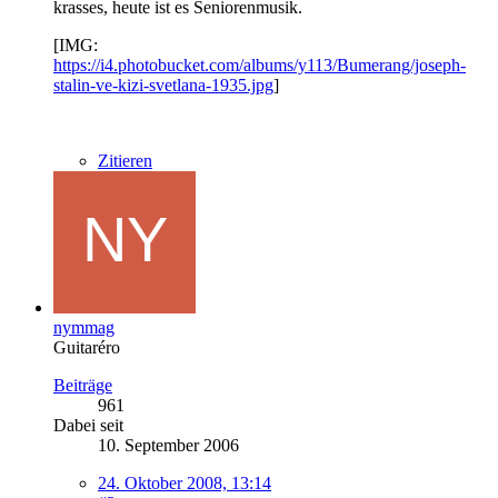
krasses, heute ist es Seniorenmusik.
[IMG:
https://i4.photobucket.com/albums/y113/Bumerang/joseph-
stalin-ve-kizi-svetlana-1935.jpg
]
Zitieren
nymmag
Guitaréro
Beiträge
961
Dabei seit
10. September 2006
24. Oktober 2008, 13:14