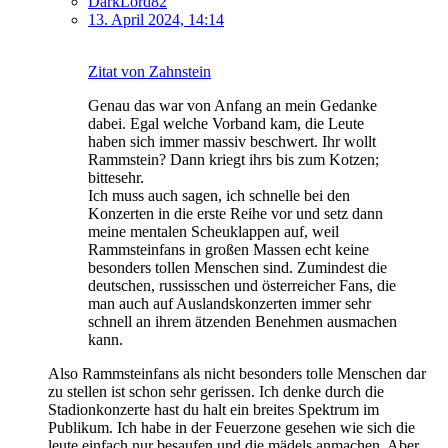
DarkLord82
13. April 2024, 14:14
Zitat von Zahnstein
Genau das war von Anfang an mein Gedanke
dabei. Egal welche Vorband kam, die Leute
haben sich immer massiv beschwert. Ihr wollt
Rammstein? Dann kriegt ihrs bis zum Kotzen;
bittesehr.
Ich muss auch sagen, ich schnelle bei den
Konzerten in die erste Reihe vor und setz dann
meine mentalen Scheuklappen auf, weil
Rammsteinfans in großen Massen echt keine
besonders tollen Menschen sind. Zumindest die
deutschen, russisschen und österreicher Fans, die
man auch auf Auslandskonzerten immer sehr
schnell an ihrem ätzenden Benehmen ausmachen
kann.
Also Rammsteinfans als nicht besonders tolle Menschen dar
zu stellen ist schon sehr gerissen. Ich denke durch die
Stadionkonzerte hast du halt ein breites Spektrum im
Publikum. Ich habe in der Feuerzone gesehen wie sich die
leute einfach nur besaufen und die mädels anmachen. Aber