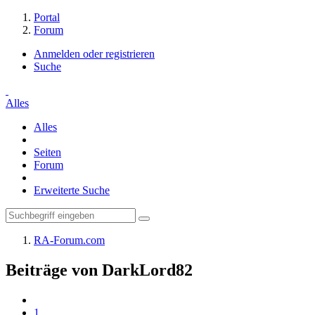
Portal
Forum
Anmelden oder registrieren
Suche
Alles
Alles
Seiten
Forum
Erweiterte Suche
RA-Forum.com
Beiträge von DarkLord82
1