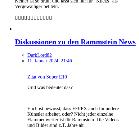
Keiner ist so drauf und lässt sich nur für "Klicks" als
Vergewaltiger betiteln.
🤦‍♂️🤦‍♂️🤦‍♂️🤦‍♂️🤦‍♂️🤦‍♂️
Diskussionen zu den Rammstein News
DarkLord82
11. Januar 2024, 21:46
Zitat von Super E10
Und was bedeutet das?
Euch ist bewusst, dass FFPFX auch für andere
Künstler arbeitet, oder? Nicht jeder einzelne
Flammenwerfer ist für Rammstein. Die Videos
und Bilder sind z.T. Jahre alt.