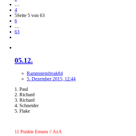
…
4
5
Seite 5 von 63
6
…
63
05.12.
Rammsteinfreak84
5. Dezember 2015, 12:44
1. Paul
2. Richard
3. Richard
4. Schneider
5. Flake
11 Punkte Emsen // AzA