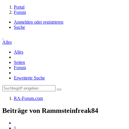
Portal
Forum
Anmelden oder registrieren
Suche
Alles
Alles
Seiten
Forum
Erweiterte Suche
RA-Forum.com
Beiträge von Rammsteinfreak84
1