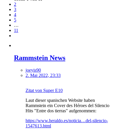
2
3
4
5
…
11
Rammstein News
joeyis90
2. Mai 2022, 23:33
Zitat von Super E10
Laut dieser spanischen Website haben
Rammstein ein Cover des Héroes del Silencio
Hits "Entre dos tierras" aufgenommen:
https://www.heraldo.es/noticia…del-silencio-
1547613.html