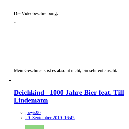
Die Videobeschreibung:
This video has been generated through GANs.
"
Generative Adversarial Networks (GANs) are AI
architectures capable of generating imagery. By
analysing thousands of pictures GANs learn image
features in a similar way to humans, generalizing visual
patterns into conceptual understanding.
"
Mein Geschmack ist es absolut nicht, bin sehr enttäuscht.
Deichkind - 1000 Jahre Bier feat. Till
Lindemann
joeyis90
29. September 2019, 16:45