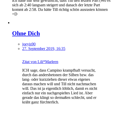
Ich hätte mir sehr gewünscht, dass Till den letzten Part (Wo es
sich ab 2:40 langsam steigert und danach der letzte Part
kommt ab 2:58. Da hätte Till richtig schön ausrasten können
=D
Ohne Dich
joeyis90
27. September 2019, 16:35
Zitat von Lili*Marleen
ICH sage, dass Campino krampfhaft versucht,
durch das andersbetonen der Silben bzw. das
lang- oder kurzziehen dieser etwas eigenes
daraus machen will und Till nicht nachmachen
will. Das ist ja eigentlich löblich, damit es nicht
einfach nur ein nachgespieltes Lied ist. Aber
gerade das klingt so dermaßen schlecht, und er
kräht ganz fürchterlich.