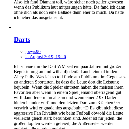
Also ich fand Diamant toll, wäre sicher noch geiler gewesen
wenn das Publikum laut mitgesungen hätte. Da fand ich dann
ohne dich als noch eine Ballade dann eher to much. Da hätte
ich lieber das ausgetauscht.
Darts
joeyis90
2. August 2019, 19:26
Ich schaue mir die Dart WM seit ein paar Jahren mit großer
Begeisterung an und will aufjedenfall auch einmal in den
Alley Pally. Was ich so toll finde am Publikum, im Gegensatz
zu anderen Sportarten, ist dass die Leute dort die Leistung
bejubeln. Wenn die Spieler eintreten haben die meisten ihren
Favoriten aber wenn in einem Spiel jemand überragend gut
wirft dann feuern ihn alle an und wenn einer 2 9x Darter
hintereinander wirft und den letzten Dart zum 3 fachen 9er
verwirft wird er gnadenlos ausgebuht =D Es gibt nicht diese
aggressive Fan Rivalität wie beim Fußball obwohl die Leute
vielleicht gleich stark betrunken sind. Jeder ist für jeden, die
großen top ten werden gefeiert, die Außenseiter werden
gefeiert, alle werden gefeiert.