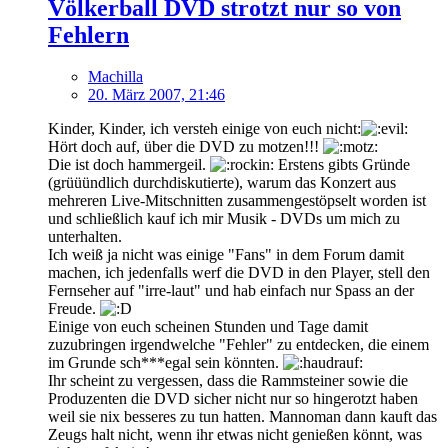
Völkerball DVD strotzt nur so von
Fehlern
Machilla
20. März 2007, 21:46
Kinder, Kinder, ich versteh einige von euch nicht:
Hört doch auf, über die DVD zu motzen!!!
Die ist doch hammergeil.
Erstens gibts Gründe
(grüüündlich durchdiskutierte), warum das Konzert aus
mehreren Live-Mitschnitten zusammengestöpselt worden ist
und schließlich kauf ich mir Musik - DVDs um mich zu
unterhalten.
Ich weiß ja nicht was einige "Fans" in dem Forum damit
machen, ich jedenfalls werf die DVD in den Player, stell den
Fernseher auf "irre-laut" und hab einfach nur Spass an der
Freude.
Einige von euch scheinen Stunden und Tage damit
zuzubringen irgendwelche "Fehler" zu entdecken, die einem
im Grunde sch***egal sein könnten.
Ihr scheint zu vergessen, dass die Rammsteiner sowie die
Produzenten die DVD sicher nicht nur so hingerotzt haben
weil sie nix besseres zu tun hatten. Mannoman dann kauft das
Zeugs halt nicht, wenn ihr etwas nicht genießen könnt, was