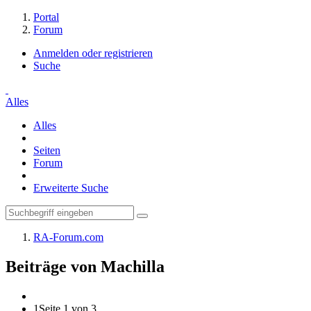
Portal
Forum
Anmelden oder registrieren
Suche
Alles
Alles
Seiten
Forum
Erweiterte Suche
RA-Forum.com
Beiträge von Machilla
1
Seite 1 von 3