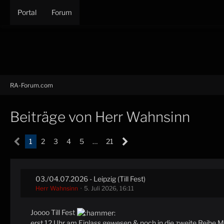
Portal
Forum
RA-Forum.com
Beiträge von Herr Wahnsinn
1
2
3
4
5
…
21
03./04.07.2026 - Leipzig (Till Fest)
Herr Wahnsinn
5. Juli 2026, 16:11
Joooo Till Fest
erst 12 Uhr am Einlass gewesen & noch in die zweite Reihe M