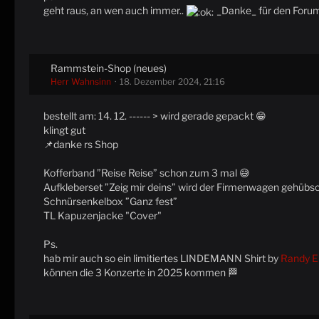
geht raus, an wen auch immer..
_Danke_ für den Foru
Rammstein-Shop (neues)
Herr Wahnsinn
18. Dezember 2024, 21:16
bestellt am: 14. 12. ------ > wird gerade gepackt 😁
klingt gut
📌danke rs Shop
Kofferband ”Reise Reise” schon zum 3 mal 😅
Aufkleberset ”Zeig mir deins” wird der Firmenwagen gehübs
Schnürsenkelbox ”Ganz fest”
TL Kapuzenjacke "Cover"
Ps.
hab mir auch so ein limitiertes LINDEMANN Shirt by
Randy E
können die 3 Konzerte in 2025 kommen 🏁