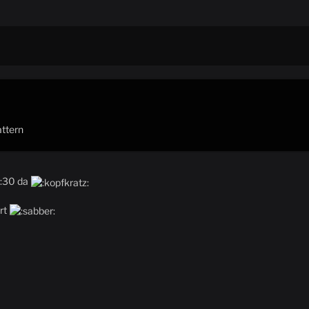
attern
6:30 da
ert