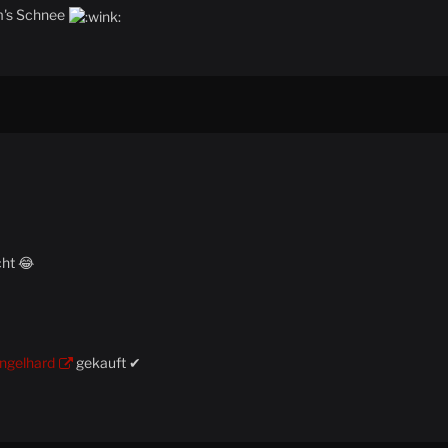
m's Schnee
cht 😂
ngelhard
gekauft ✔