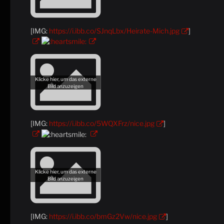
[IMG:
https://i.ibb.co/SJnqLbx/Heirate-Mich.jpg
]
[IMG:
https://i.ibb.co/5WQXFrz/nice.jpg
]
[IMG:
https://i.ibb.co/bmGz2Vw/nice.jpg
]