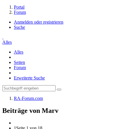
Portal
Forum
Anmelden oder registrieren
Suche
Alles
Alles
Seiten
Forum
Erweiterte Suche
RA-Forum.com
Beiträge von Marv
1
Seite 1 von 18