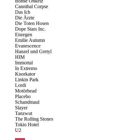
Böhse Onkelz
Cannibal Corpse
Das Ich
Die Ärzte
Die Toten Hosen
Dope Stars Inc.
Eisregen
Emilie Autumn
Evanescence
Hanzel und Gretyl
HIM
Immortal
In Extremo
Knorkator
Linkin Park
Lordi
Motörhead
Placebo
Schandmaul
Slayer
Tanzwut
The Rolling Stones
Tokio Hotel
U2