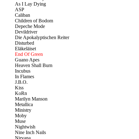
As I Lay Dying
ASP
Caliban
Children of Bodom
Depeche Mode
Devildriver
Die Apokalyptischen Reiter
Disturbed
Eläkeläiset
End Of Green
Guano Apes
Heaven Shall Burn
Incubus
In Flames
J.B.O.
Kiss
KoRn
Marilyn Manson
Metallica
Ministry
Moby
Muse
Nightwish
Nine Inch Nails
Nirvana