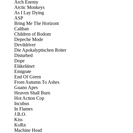
Arch Enemy
Arctic Monkeys
As I Lay Dying
ASP
Bring Me The Horizont
Caliban
Children of Bodom
Depeche Mode
Devildriver
Die Apokalyptischen Reiter
Disturbed
Dope
Eläkeläiset
Emigrate
End Of Green
From Autumn To Ashes
Guano Apes
Heaven Shall Burn
Hot Action Cop
Incubus
In Flames
J.B.O.
Kiss
KoRn
Machine Head