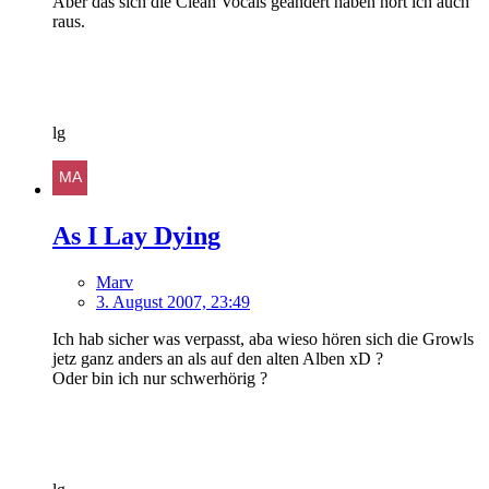
Aber das sich die Clean Vocals geändert haben hört ich auch
raus.
lg
As I Lay Dying
Marv
3. August 2007, 23:49
Ich hab sicher was verpasst, aba wieso hören sich die Growls
jetz ganz anders an als auf den alten Alben xD ?
Oder bin ich nur schwerhörig ?