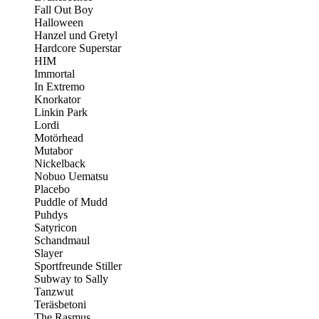
Fall Out Boy
Halloween
Hanzel und Gretyl
Hardcore Superstar
HIM
Immortal
In Extremo
Knorkator
Linkin Park
Lordi
Motörhead
Mutabor
Nickelback
Nobuo Uematsu
Placebo
Puddle of Mudd
Puhdys
Satyricon
Schandmaul
Slayer
Sportfreunde Stiller
Subway to Sally
Tanzwut
Teräsbetoni
The Rasmus