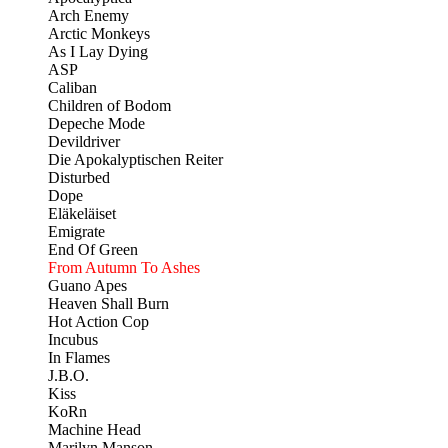
Arch Enemy
Arctic Monkeys
As I Lay Dying
ASP
Caliban
Children of Bodom
Depeche Mode
Devildriver
Die Apokalyptischen Reiter
Disturbed
Dope
Eläkeläiset
Emigrate
End Of Green
From Autumn To Ashes
Guano Apes
Heaven Shall Burn
Hot Action Cop
Incubus
In Flames
J.B.O.
Kiss
KoRn
Machine Head
Marilyn Manson