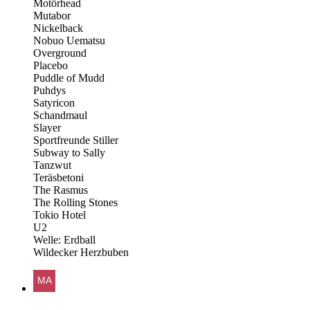
Motörhead
Mutabor
Nickelback
Nobuo Uematsu
Overground
Placebo
Puddle of Mudd
Puhdys
Satyricon
Schandmaul
Slayer
Sportfreunde Stiller
Subway to Sally
Tanzwut
Teräsbetoni
The Rasmus
The Rolling Stones
Tokio Hotel
U2
Welle: Erdball
Wildecker Herzbuben