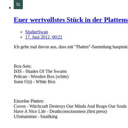
Euer wertvollstes Stück in der Platte
SludgeSwan
17. Juni 2012, 00:21
Ich gehe mal davon aus, dass mit "Platten"-Sammlung hauptsäc
Box-Sets:
ISIS - Shades Of The Swarm
Pelican - Wooden Box (white)
Sunn O))) - White Box
Einzelne Platten:
Coven - Witchcraft Destroys Our Minds And Reaps Our Souls (o
Have A Nice Life - Deathconsciousness (first press)
Ufomammut - Snailking