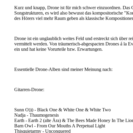
Kurz und knapp, Drone ist für mich schwer einzuordnen. Das 
Songstrukturen, es wird also bewusst das kompositorische "Kors
des Hörers viel mehr Raum geben als klassische Kompositione
Drone ist ein unglaublich weites Feld und erstreckt sich über
vermittelt werden. Von träumerisch-abgespacten Drones á la Eva
ein und hat keine Vorurteile bzw. Erwartungen.
Essentielle Drone-Alben sind meiner Meinung nach:
Gitarren-Drone:
Sunn O))) - Black One & White One & White Two
Nadja - Thaumogenesis
Earth - Earth 2 (alte Ära) & The Bees Made Honey In The Lion
Barn Owl - From Our Mouths A Perpetual Light
Thisquietarmy - Unconquered