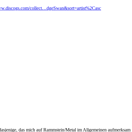
www.discogs.com/collect…dgeSwan&sort=artist%2Casc
d dasjenige, das mich auf Rammstein/Metal im Allgemeinen aufmerksam