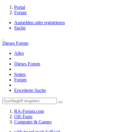
Portal
Forum
Anmelden oder registrieren
Suche
Dieses Forum
Alles
Dieses Forum
Seiten
Forum
Erweiterte Suche
RA-Forum.com
Off-Topic
Computer & Games
wbb.board.markAsRead