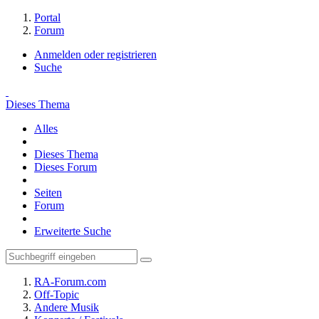
Portal
Forum
Anmelden oder registrieren
Suche
Dieses Thema
Alles
Dieses Thema
Dieses Forum
Seiten
Forum
Erweiterte Suche
RA-Forum.com
Off-Topic
Andere Musik