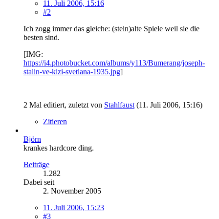
11. Juli 2006, 15:16
#2
Ich zogg immer das gleiche: (stein)alte Spiele weil sie die
besten sind.
[IMG:
https://i4.photobucket.com/albums/y113/Bumerang/joseph-
stalin-ve-kizi-svetlana-1935.jpg
]
2 Mal editiert, zuletzt von
Stahlfaust
(
11. Juli 2006, 15:16
)
Zitieren
Björn
krankes hardcore ding.
Beiträge
1.282
Dabei seit
2. November 2005
11. Juli 2006, 15:23
#3