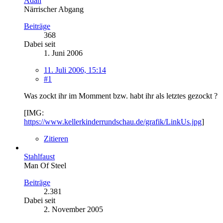
Adah
Närrischer Abgang
Beiträge
368
Dabei seit
1. Juni 2006
11. Juli 2006, 15:14
#1
Was zockt ihr im Momment bzw. habt ihr als letztes gezockt ?
[IMG:
https://www.kellerkinderrundschau.de/grafik/LinkUs.jpg
]
Zitieren
Stahlfaust
Man Of Steel
Beiträge
2.381
Dabei seit
2. November 2005