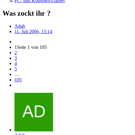
PC- und Konsolen-Games
Was zockt ihr ?
Adah
11. Juli 2006, 15:14
1
Seite 1 von 105
2
3
4
5
…
105