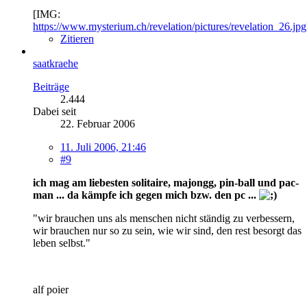
[IMG:
https://www.mysterium.ch/revelation/pictures/revelation_26.jpg
Zitieren
saatkraehe
Beiträge
2.444
Dabei seit
22. Februar 2006
11. Juli 2006, 21:46
#9
ich mag am liebesten solitaire, majongg, pin-ball und pac-
man ... da kämpfe ich gegen mich bzw. den pc ...
"wir brauchen uns als menschen nicht ständig zu verbessern,
wir brauchen nur so zu sein, wie wir sind, den rest besorgt das
leben selbst."
alf poier