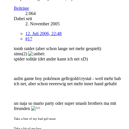
Beiträge
2.064
Dabei seit
2. November 2005
12. Juli 2006, 22:48
#17
tomb raider (aber schon lange net mehr gespielt)
sims(2)
spider solitär (det andre kann ich net xD)
aufm game boy pokémon gelb/gold/crystal - weil mehr hab
ich net, aber schon eeeeewig net mehr inner hand gehabt
un naja so mario party oder super smash brothers ma mit
freunden
Take a bite of my bad girl meat
Take a bit of me boy