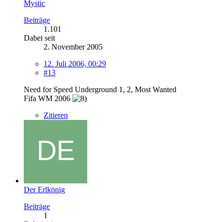
Mystic
Beiträge
1.101
Dabei seit
2. November 2005
12. Juli 2006, 00:29
#13
Need for Speed Underground 1, 2, Most Wanted
Fifa WM 2006
Zitieren
Der Erlkönig
Beiträge
1