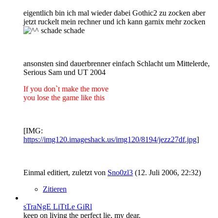
eigentlich bin ich mal wieder dabei Gothic2 zu zocken aber
jetzt ruckelt mein rechner und ich kann garnix mehr zocken
schade schade
ansonsten sind dauerbrenner einfach Schlacht um Mittelerde,
Serious Sam und UT 2004
If you don`t make the move
you lose the game like this
[IMG:
https://img120.imageshack.us/img120/8194/jezz27df.jpg
]
Einmal editiert, zuletzt von
Sno0zl3
(
12. Juli 2006, 22:32
)
Zitieren
sTraNgE LiTtLe GiRl
keep on living the perfect lie, my dear.