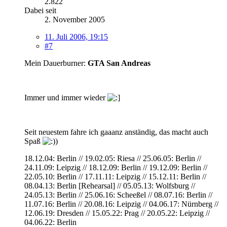
2.822
Dabei seit
2. November 2005
11. Juli 2006, 19:15
#7
Mein Dauerburner:
GTA San Andreas
Immer und immer wieder
Seit neuestem fahre ich gaaanz anständig, das macht auch
Spaß
18.12.04: Berlin // 19.02.05: Riesa // 25.06.05: Berlin //
24.11.09: Leipzig // 18.12.09: Berlin // 19.12.09: Berlin //
22.05.10: Berlin // 17.11.11: Leipzig // 15.12.11: Berlin //
08.04.13: Berlin [Rehearsal] // 05.05.13: Wolfsburg //
24.05.13: Berlin // 25.06.16: Scheeßel // 08.07.16: Berlin //
11.07.16: Berlin // 20.08.16: Leipzig // 04.06.17: Nürnberg //
12.06.19: Dresden // 15.05.22: Prag // 20.05.22: Leipzig //
04.06.22: Berlin