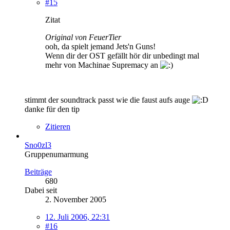
#15
Zitat
Original von FeuerTier
ooh, da spielt jemand Jets'n Guns!
Wenn dir der OST gefällt hör dir unbedingt mal
mehr von Machinae Supremacy an
stimmt der soundtrack passt wie die faust aufs auge
danke für den tip
Zitieren
Sno0zl3
Gruppenumarmung
Beiträge
680
Dabei seit
2. November 2005
12. Juli 2006, 22:31
#16