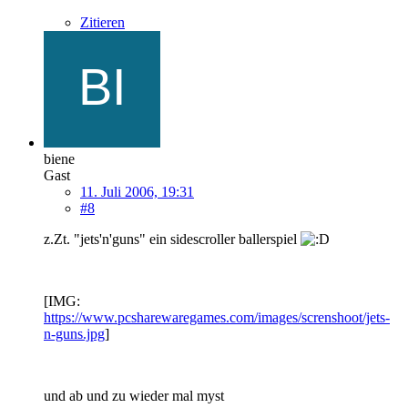
Zitieren
biene
Gast
11. Juli 2006, 19:31
#8
z.Zt. "jets'n'guns" ein sidescroller ballerspiel
[IMG:
https://www.pcsharewaregames.com/images/screnshoot/jets-
n-guns.jpg
]
und ab und zu wieder mal myst