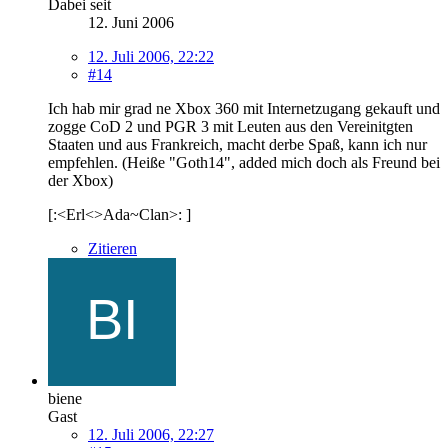
Dabei seit
12. Juni 2006
12. Juli 2006, 22:22
#14
Ich hab mir grad ne Xbox 360 mit Internetzugang gekauft und
zogge CoD 2 und PGR 3 mit Leuten aus den Vereinitgten
Staaten und aus Frankreich, macht derbe Spaß, kann ich nur
empfehlen. (Heiße "Goth14", added mich doch als Freund bei
der Xbox)
[:<Erl<>Ada~Clan>: ]
Zitieren
biene
Gast
12. Juli 2006, 22:27