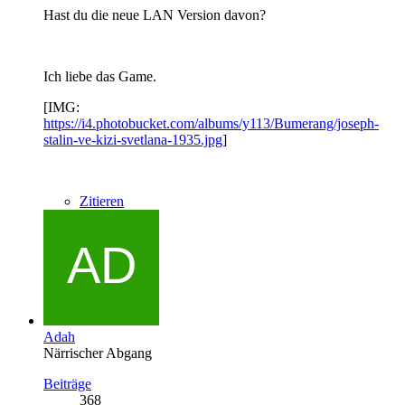
Hast du die neue LAN Version davon?
Ich liebe das Game.
[IMG:
https://i4.photobucket.com/albums/y113/Bumerang/joseph-
stalin-ve-kizi-svetlana-1935.jpg
]
Zitieren
Adah
Närrischer Abgang
Beiträge
368