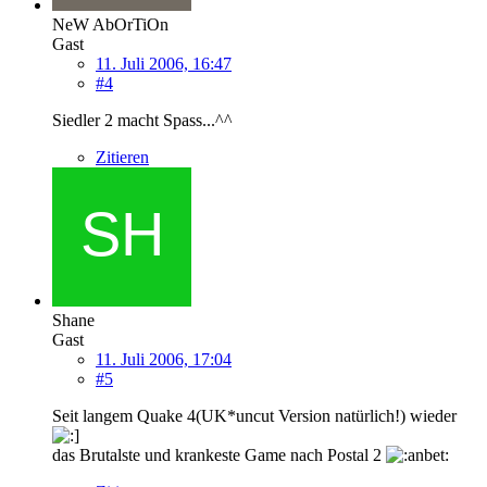
NeW AbOrTiOn
Gast
11. Juli 2006, 16:47
#4
Siedler 2 macht Spass...^^
Zitieren
Shane
Gast
11. Juli 2006, 17:04
#5
Seit langem Quake 4(UK*uncut Version natürlich!) wieder
das Brutalste und krankeste Game nach Postal 2