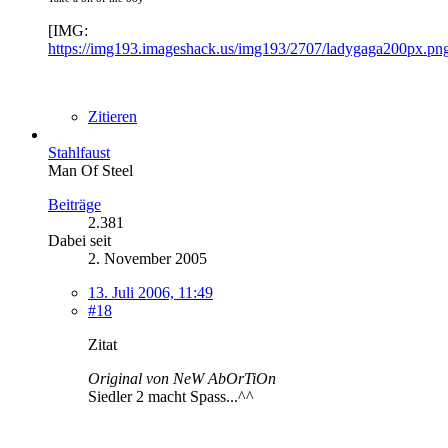
[IMG:
https://img193.imageshack.us/img193/2707/ladygaga200px.pn
Zitieren
Stahlfaust
Man Of Steel
Beiträge
2.381
Dabei seit
2. November 2005
13. Juli 2006, 11:49
#18
Zitat
Original von NeW AbOrTiOn
Siedler 2 macht Spass...^^