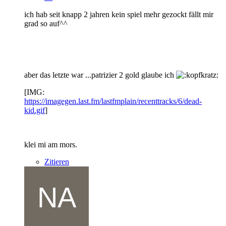
ich hab seit knapp 2 jahren kein spiel mehr gezockt fällt mir
grad so auf^^
aber das letzte war ...patrizier 2 gold glaube ich
[IMG:
https://imagegen.last.fm/lastfmplain/recenttracks/6/dead-
kid.gif
]
klei mi am mors.
Zitieren