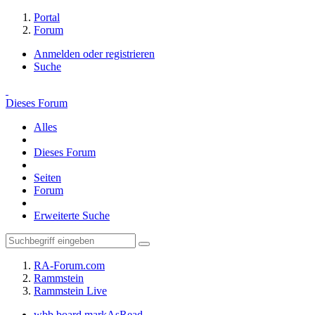
Portal
Forum
Anmelden oder registrieren
Suche
Dieses Forum
Alles
Dieses Forum
Seiten
Forum
Erweiterte Suche
RA-Forum.com
Rammstein
Rammstein Live
wbb.board.markAsRead