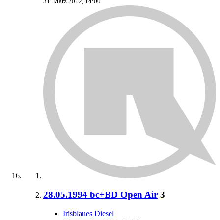
31. März 2012, 14:00
28.05.1994 bc+BD Open Air
3
Irisblaues Diesel