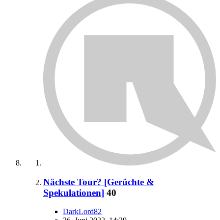
Nächste Tour? [Gerüchte &
Spekulationen]
40
DarkLord82