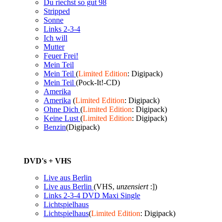
Du riechst so gut 98
Stripped
Sonne
Links 2-3-4
Ich will
Mutter
Feuer Frei!
Mein Teil
Mein Teil
(
Limited Edition
: Digipack)
Mein Teil
(Pock-It!-CD)
Amerika
Amerika
(
Limited Edition
: Digipack)
Ohne Dich
(
Limited Edition
: Digipack)
Keine Lust
(
Limited Edition
: Digipack)
Benzin
(Digipack)
DVD's + VHS
Live aus Berlin
Live aus Berlin
(VHS,
unzensiert
:])
Links 2-3-4 DVD Maxi Single
Lichtspielhaus
Lichtspielhaus
(
Limited Edition
: Digipack)