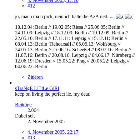
4. November 2005, 17:10
#12
jo, mach ma n pick, nein ich hatte die AzA ned......
18.12.04: Berlin // 19.02.05: Riesa // 25.06.05: Berlin //
24.11.09: Leipzig // 18.12.09: Berlin // 19.12.09: Berlin //
22.05.10: Berlin // 17.11.11: Leipzig // 15.12.11: Berlin //
08.04.13: Berlin [Rehearsal] // 05.05.13: Wolfsburg //
24.05.13: Berlin // 25.06.16: Scheeßel // 08.07.16: Berlin //
11.07.16: Berlin // 20.08.16: Leipzig // 04.06.17: Nürnberg //
12.06.19: Dresden // 15.05.22: Prag // 20.05.22: Leipzig //
04.06.22: Berlin
Zitieren
sTraNgE LiTtLe GiRl
keep on living the perfect lie, my dear.
Beiträge
2.064
Dabei seit
2. November 2005
4. November 2005, 22:17
#13