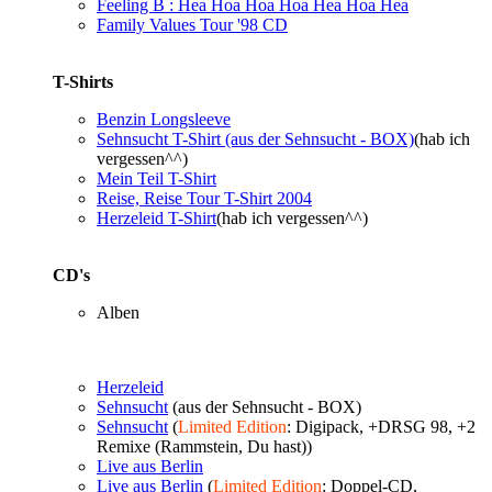
Feeling B : Hea Hoa Hoa Hoa Hea Hoa Hea
Family Values Tour '98 CD
T-Shirts
Benzin Longsleeve
Sehnsucht T-Shirt (aus der Sehnsucht - BOX)
(hab ich
vergessen^^)
Mein Teil T-Shirt
Reise, Reise Tour T-Shirt 2004
Herzeleid T-Shirt
(hab ich vergessen^^)
CD's
Alben
Herzeleid
Sehnsucht
(aus der Sehnsucht - BOX)
Sehnsucht
(
Limited Edition
: Digipack, +DRSG 98, +2
Remixe (Rammstein, Du hast))
Live aus Berlin
Live aus Berlin
(
Limited Edition
: Doppel-CD,