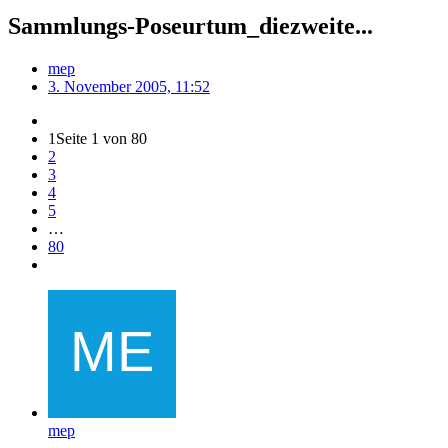
Sammlungs-Poseurtum_diezweite...
mep
3. November 2005, 11:52
1
Seite 1 von 80
2
3
4
5
…
80
mep