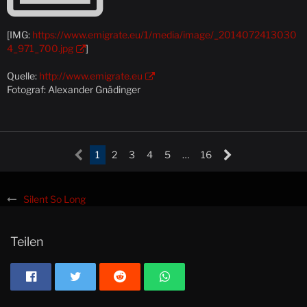
[IMG:
https://www.emigrate.eu/1/media/image/_2014072413030
4_971_700.jpg
]
Quelle:
http://www.emigrate.eu
Fotograf: Alexander Gnädinger
1
2
3
4
5
…
16
Silent So Long
Teilen