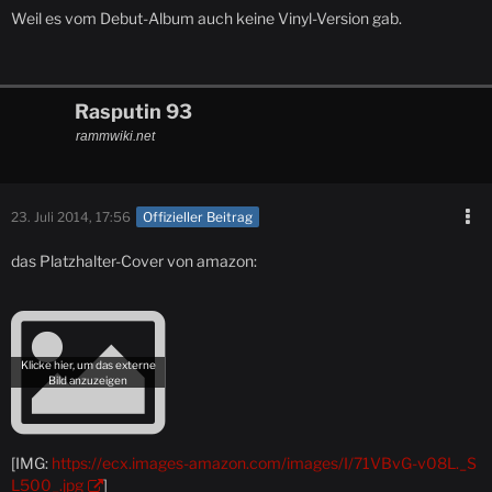
Weil es vom Debut-Album auch keine Vinyl-Version gab.
Rasputin 93
rammwiki.net
23. Juli 2014, 17:56
Offizieller Beitrag
das Platzhalter-Cover von amazon:
[IMG:
https://ecx.images-amazon.com/images/I/71VBvG-v08L._S
L500_.jpg
]