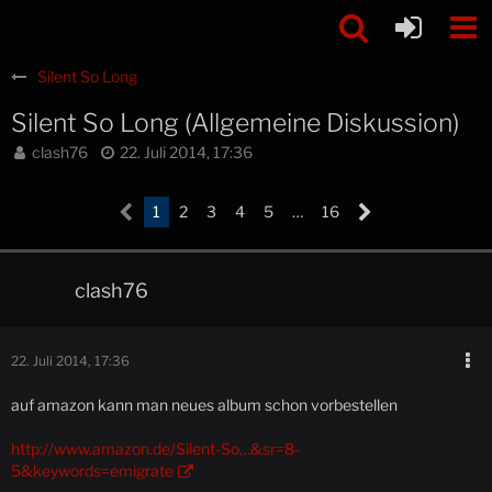
Silent So Long
Silent So Long (Allgemeine Diskussion)
clash76
22. Juli 2014, 17:36
1
2
3
4
5
…
16
clash76
22. Juli 2014, 17:36
auf amazon kann man neues album schon vorbestellen
http://www.amazon.de/Silent-So…&sr=8-
5&keywords=emigrate