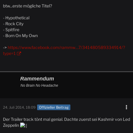
btw...erste mögliche Titel?
- Hypothetical
- Rock City
- Spitfire
- Born On My Own
->
https://www.facebook.com/rammw…7/341480589334914/?
type=1
Rammendum
No Brain No Headache
24. Juli 2014, 18:09
Offizieller Beitrag
Der Trailer track tönt mal genial. Dachte zuerst sei Kashmir von Led
Zeppelin