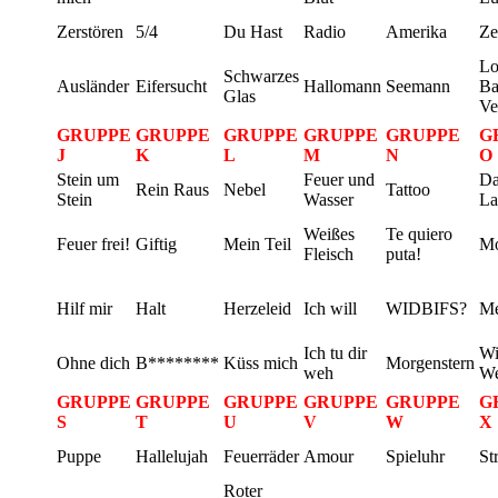
Zerstören
5/4
Du Hast
Radio
Amerika
Ze
Lo
Schwarzes
Ausländer
Eifersucht
Hallomann
Seemann
Ba
Glas
Ve
GRUPPE
GRUPPE
GRUPPE
GRUPPE
GRUPPE
G
J
K
L
M
N
O
Stein um
Feuer und
Da
Rein Raus
Nebel
Tattoo
Stein
Wasser
L
Weißes
Te quiero
Feuer frei!
Giftig
Mein Teil
Mo
Fleisch
puta!
Hilf mir
Halt
Herzeleid
Ich will
WIDBIFS?
Me
Ich tu dir
Wi
Ohne dich
B********
Küss mich
Morgenstern
weh
We
GRUPPE
GRUPPE
GRUPPE
GRUPPE
GRUPPE
G
S
T
U
V
W
X
Puppe
Hallelujah
Feuerräder
Amour
Spieluhr
St
Roter