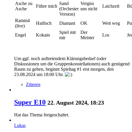
Asche zu
Sand
Vergiss
Führe mich
Laichzeit
Bü
Asche
(Orchester
uns nicht
Version)
Ramm4
Haifisch
Diamant
OK
Weit weg
Pu
(live)
Spiel mit
Der
Engel
Kokain
Los
Je
mir
Meister
Um ggf. noch auftretendem Klärungsbedarf (oder
Diskussionen um die Gruppenkonstellationen) auch genügend
Raum zu geben, beginnt Spieltag #1 erst morgen, den
23.08.2024 um 18:00 Uhr.
Zitieren
Super E10
22. August 2024, 18:23
Hat das Thema freigeschaltet.
Lukas