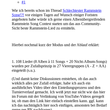
#1
Wie ich bereits schon im Thread
Schlechtester Rammstein
Song!?!
vor einigen Tagen auf Wunsch einiger Foristen
angeboten habe würde ich gerne einen Albenübergreifenden
Rammstein Song Contest starten um das aus Community-
Sicht beste Rammstein-Lied zu ermitteln.
Hierbei nochmal kurz der Modus und der Ablauf erklärt:
1. 108 Lieder (8 Alben à 11 Songs + 20 Nicht-Album-Songs)
wurden per Zufallsprinzip in 27 Vierergruppen (A - Z + AA)
eingeteilt (s.u.).
(Und damit keine Diskussionen entstehen, ob das auch
wirklich alles per Zufall erfolgte, habe ich auch ein
ausführliches Video über den Einteilungsprozess und den
Turnierverlauf gemacht. Ich weiß jetzt nur nicht wie das hier
im Forum mit der Verlinkung von YouTube-Videos geregelt
ist, ob man den Link hier einfach einstellen kann. ggf. kann
ich das nachträglich hier noch einfügen, ansonsten bei Bedarf
gerne per PN nachfragen).