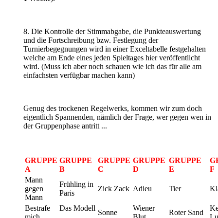
8. Die Kontrolle der Stimmabgabe, die Punkteauswertung
und die Fortschreibung bzw. Festlegung der
Turnierbegegnungen wird in einer Exceltabelle festgehalten
welche am Ende eines jeden Spieltages hier veröffentlicht
wird. (Muss ich aber noch schauen wie ich das für alle am
einfachsten verfügbar machen kann)
Genug des trockenen Regelwerks, kommen wir zum doch
eigentlich Spannenden, nämlich der Frage, wer gegen wen in
der Gruppenphase antritt ...
GRUPPE
GRUPPE
GRUPPE
GRUPPE
GRUPPE
G
A
B
C
D
E
F
Mann
Frühling in
gegen
Zick Zack
Adieu
Tier
Kl
Paris
Mann
Bestrafe
Das Modell
Wiener
Ke
Sonne
Roter Sand
mich
Blut
Lu