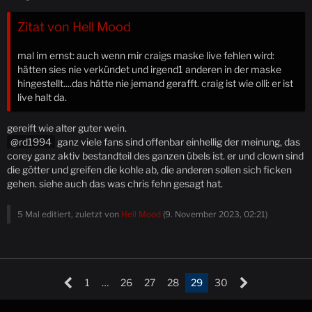
Zitat von Hell Mood
mal im ernst: auch wenn mir craigs maske live fehlen wird:
hätten sies nie verkündet und irgend1 anderen in der maske
hingestellt....das hätte nie jemand gerafft. craig ist wie olli: er ist
live halt da.
gereift wie alter guter wein.
rd1994
ganz viele fans sind offenbar einhellig der meinung, das
corey ganz aktiv bestandteil des ganzen übels ist. er und clown sind
die götter und greifen die kohle ab, die anderen sollen sich ficken
gehen. siehe auch das was chris fehn gesagt hat.
5 Mal editiert, zuletzt von
Hell Mood
(
9. November 2023, 02:21
)
1
…
26
27
28
29
30