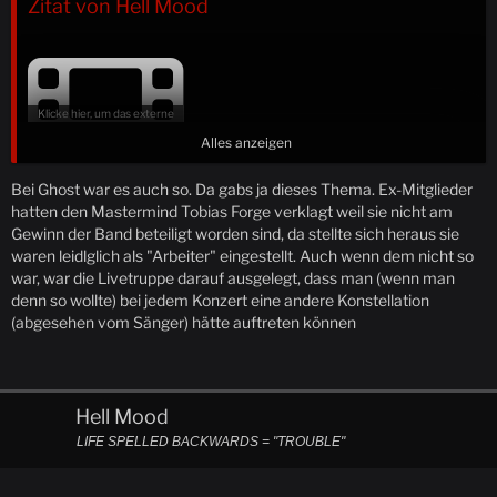
Zitat von Hell Mood
Alles anzeigen
Bei Ghost war es auch so. Da gabs ja dieses Thema. Ex-Mitglieder
hatten den Mastermind Tobias Forge verklagt weil sie nicht am
[Externes Medium:
https://www.youtube.com/watch?
Gewinn der Band beteiligt worden sind, da stellte sich heraus sie
v=NKYt4aB_dro
]
waren leidlglich als "Arbeiter" eingestellt. Auch wenn dem nicht so
war, war die Livetruppe darauf ausgelegt, dass man (wenn man
denn so wollte) bei jedem Konzert eine andere Konstellation
*Amerika 94!*
stimmt, zumal die band für clown UND corey
(abgesehen vom Sänger) hätte auftreten können
wohl ein finanzieller selbstbedienungsladen ist. will sagen, alle
masken sind gleich, manche sind aber eben gleicher.
naja, gab es nicht sogar auch bands, die darauf ausgelegt
waren, dass man nie wusste, wer da nun genau auf der bühne
Hell Mood
stand? mir fällt da grad kein name ein.
LIFE SPELLED BACKWARDS = "TROUBLE"