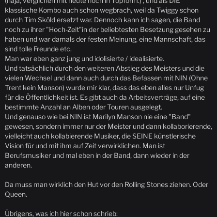
(naja, verglichen mit heute noch in Topform.) , und als DIE
klassische Kombo auch schon wegbrach, weil da Twiggy schon
durch Tim Sköld ersetzt war. Dennoch kann ich sagen, die Band
noch zu ihrer "Hoch-Zeit"in der beliebtesten Besetzung gesehen zu
haben und war damals der festen Meinung, eine Mannschaft, das
sind tolle Freunde etc.
Man war eben ganz jung und idolisierte / idealisierte.
Und tatsächlich durch den weiteren Abstieg des Meisters und die
vielen Wechsel und dann auch durch das Befassen mit NIN (Ohne
Trent kein Manson) wurde mir klar, dass das eben alles nur Unfug
für die Öffentlichkeit ist. Es gibt auch da Arbeitsverträge, auf eine
bestimmte Anzahl an Alben oder Touren ausgelegt.
Und genauso wie bei NIN ist Marilyn Manson nie eine "Band"
gewesen, sondern immer nur der Meister und dann kollaborierende,
vielleicht auch kollabierende Musiker, die SEINE künstlerische
Vision für und mit ihm auf Zeit verwirklichen. Man ist
Berufsmusiker und mal eben in der Band, dann wieder in der
anderen.
Da muss man wirklich den Hut vor den Rolling Stones ziehen. Oder
Queen.
Übrigens, was ich hier schon schrieb: