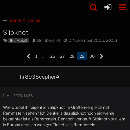
Bands Allgemein
Slipknot
Bomberpilot
2. November 2005, 20:53
[Nu Metal]
1
…
26
27
28
29
30
hr8938cephei
1. Mai 2023, 11:38
Wie würdet ihr eigentlich Slipknot im Größenvergleich mit
Rammstein sehen? Ich Denke ja das slipknot noch ein wenig
bekannter ist als Rammstein. Dennoch verkauft Slipknot vor allem
in Europa deutlich weniger Tickets als Rammstein.