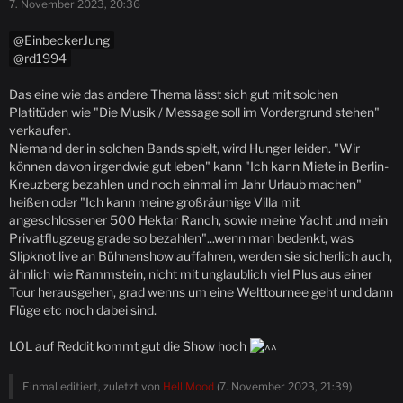
7. November 2023, 20:36
EinbeckerJung
rd1994
Das eine wie das andere Thema lässt sich gut mit solchen
Platitüden wie "Die Musik / Message soll im Vordergrund stehen"
verkaufen.
Niemand der in solchen Bands spielt, wird Hunger leiden. "Wir
können davon irgendwie gut leben" kann "Ich kann Miete in Berlin-
Kreuzberg bezahlen und noch einmal im Jahr Urlaub machen"
heißen oder "Ich kann meine großräumige Villa mit
angeschlossener 500 Hektar Ranch, sowie meine Yacht und mein
Privatflugzeug grade so bezahlen"...wenn man bedenkt, was
Slipknot live an Bühnenshow auffahren, werden sie sicherlich auch,
ähnlich wie Rammstein, nicht mit unglaublich viel Plus aus einer
Tour herausgehen, grad wenns um eine Welttournee geht und dann
Flüge etc noch dabei sind.
LOL auf Reddit kommt gut die Show hoch
Einmal editiert, zuletzt von
Hell Mood
(
7. November 2023, 21:39
)