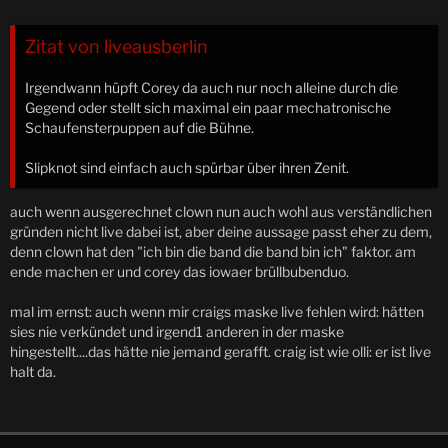
Zitat von liveausberlin
Irgendwann hüpft Corey da auch nur noch alleine durch die
Gegend oder stellt sich maximal ein paar mechatronische
Schaufensterpuppen auf die Bühne.
Slipknot sind einfach auch spürbar über ihren Zenit.
auch wenn ausgerechnet clown nun auch wohl aus verständlichen
gründen nicht live dabei ist, aber deine aussage passt eher zu dem,
denn clown hat den "ich bin die band die band bin ich" faktor. am
ende machen er und corey das iowaer brüllbubenduo.
mal im ernst: auch wenn mir craigs maske live fehlen wird: hätten
sies nie verkündet und irgend1 anderen in der maske
hingestellt....das hätte nie jemand gerafft. craig ist wie olli: er ist live
halt da.