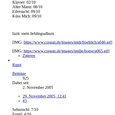
Klavier: 02/10
Alter Mann: 08/10
Eifersucht: 09/10
Küss Mich: 09/10
fazit: mein lieblingsalbum
[IMG:
https://www.cosgan.de/images/midi/froehlich/a040.gif
]
[IMG:
https://www.cosgan.de/images/smilie/boese/a065.gif
]
Zitieren
Rippi
Beiträge
925
Dabei seit
2. November 2005
29. November 2005, 12:41
#3
Sehnsucht: 7/10
Engel: 4/10