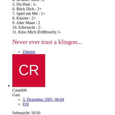
5. Du Hast : 1-
6. Bück Dich : 2+
7. Spiel mit Mir : 1+
8. Klavier : 2+
9. Alter Mann : 2
10. Eifersucht : 2-
11. Küss Mich (Fellfrosch): 1-
Never ever trust a klingon...
Zitieren
Criss009
Gast
3. Dezember 2005, 06:04
#10
Sehnsucht: 10/10