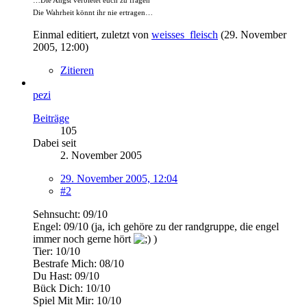
…Die Angst verbietet euch zu fragen
Die Wahrheit könnt ihr nie ertragen…
Einmal editiert, zuletzt von
weisses_fleisch
(
29. November
2005, 12:00
)
Zitieren
pezi
Beiträge
105
Dabei seit
2. November 2005
29. November 2005, 12:04
#2
Sehnsucht: 09/10
Engel: 09/10 (ja, ich gehöre zu der randgruppe, die engel
immer noch gerne hört
)
Tier: 10/10
Bestrafe Mich: 08/10
Du Hast: 09/10
Bück Dich: 10/10
Spiel Mit Mir: 10/10