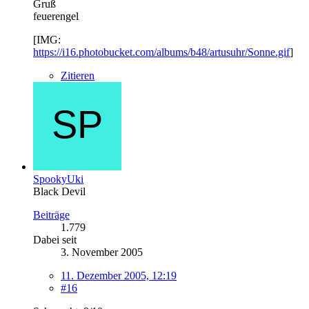
Gruß
feuerengel
[IMG:
https://i16.photobucket.com/albums/b48/artusuhr/Sonne.gif
]
Zitieren
SpookyUki
Black Devil
Beiträge
1.779
Dabei seit
3. November 2005
11. Dezember 2005, 12:19
#16