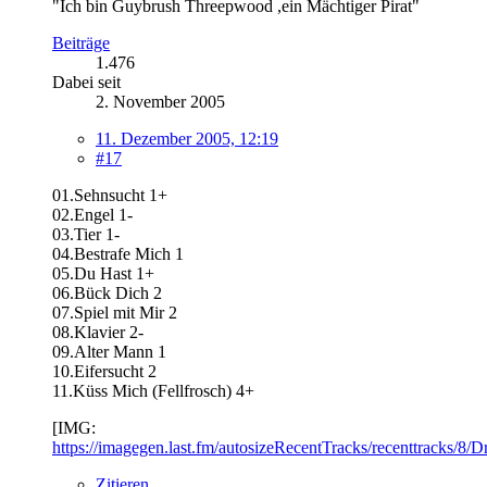
"Ich bin Guybrush Threepwood ,ein Mächtiger Pirat"
Beiträge
1.476
Dabei seit
2. November 2005
11. Dezember 2005, 12:19
#17
01.Sehnsucht 1+
02.Engel 1-
03.Tier 1-
04.Bestrafe Mich 1
05.Du Hast 1+
06.Bück Dich 2
07.Spiel mit Mir 2
08.Klavier 2-
09.Alter Mann 1
10.Eifersucht 2
11.Küss Mich (Fellfrosch) 4+
[IMG:
https://imagegen.last.fm/autosizeRecentTracks/recenttracks/8/
Zitieren