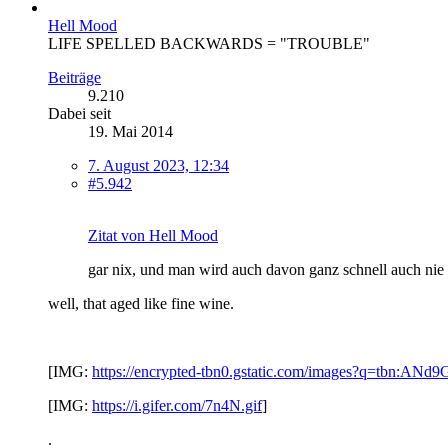
Hell Mood
LIFE SPELLED BACKWARDS = "TROUBLE"
Beiträge
9.210
Dabei seit
19. Mai 2014
7. August 2023, 12:34
#5.942
Zitat von Hell Mood
gar nix, und man wird auch davon ganz schnell auch nie
well, that aged like fine wine.
[IMG:
https://encrypted-tbn0.gstatic.com/images?q=t
[IMG:
https://i.gifer.com/7n4N.gif
]
.