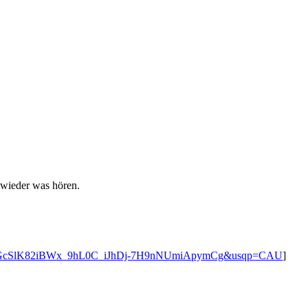
 wieder was hören.
bn:ANd9GcSlK82iBWx_9hL0C_iJhDj-7H9nNUmiApymCg&usqp=CAU
]