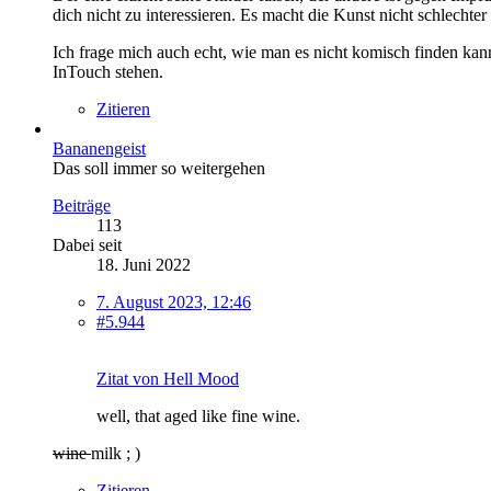
dich nicht zu interessieren. Es macht die Kunst nicht schlechte
Ich frage mich auch echt, wie man es nicht komisch finden kann,
InTouch stehen.
Zitieren
Bananengeist
Das soll immer so weitergehen
Beiträge
113
Dabei seit
18. Juni 2022
7. August 2023, 12:46
#5.944
Zitat von Hell Mood
well, that aged like fine wine.
wine
milk ; )
Zitieren