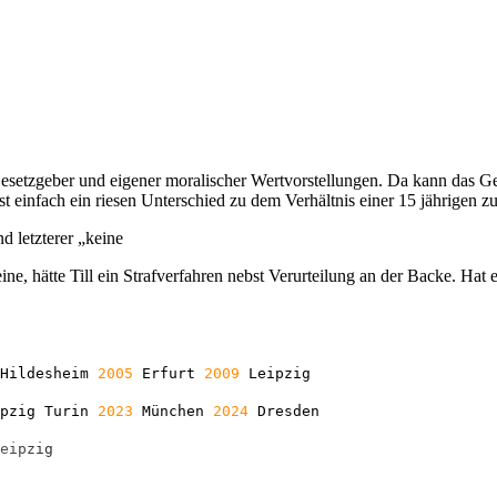
setzgeber und eigener moralischer Wertvorstellungen. Da kann das Ge
t einfach ein riesen Unterschied zu dem Verhältnis einer 15 jährigen zu
d letzterer „keine
ne, hätte Till ein Strafverfahren nebst Verurteilung an der Backe. Hat 
Hildesheim
2005
Erfurt
2009
Leipzig
ipzig Turin
2023
München
2024
Dresden
e
i
p
z
i
g