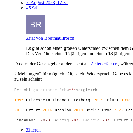
7. August 2023, 12:31
#5.941
Zitat von Breitmaulfrosch
Es gibt schon einen großen Unterschied zwischen dem Ge
Das Verhältnis einer 15 jährigen und einem 18 jährigem is
Dass es der Gesetzgeber anders sieht als
Zeitenerfasser
, währen
2 Meinungen“ für möglich hält, ist ein Widerspruch. Gäbe es kei
zu sein scheint.
D
e
r
o
b
l
i
g
a
t
o
r
i
s
c
h
e
S
c
h
w
*
*
*
v
e
r
g
l
e
i
c
h
1996
Hildesheim Ilmenau Freiberg
1997
Erfurt
1998
2010
Erfurt
2016
Breslau
2019
Berlin
Prag
2022
Le
L
i
n
d
e
m
a
n
n
:
2
0
2
0
L
e
i
p
z
i
g
2
0
2
3
L
e
i
p
z
i
g
2
0
2
5
E
r
f
u
r
t
L
Zitieren