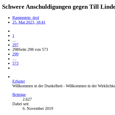
Schwere Anschuldigungen gegen Till Li
Rammstein_tirol
25. Mai 2023, 18:41
1
…
297
298
Seite 298 von 573
299
…
573
Erfurter
Willkommen in der Dunkelheit - Willkommen in der Wirklichke
Beiträge
2.627
Dabei seit
6. November 2019