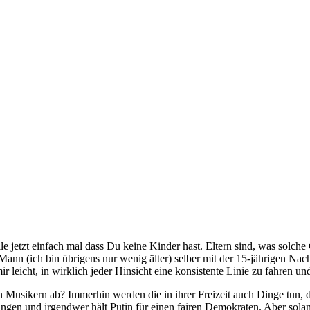
elle jetzt einfach mal dass Du keine Kinder hast. Eltern sind, was solch
 Mann (ich bin übrigens nur wenig älter) selber mit der 15-jährigen N
ir leicht, in wirklich jeder Hinsicht eine konsistente Linie zu fahren und
Musikern ab? Immerhin werden die in ihrer Freizeit auch Dinge tun, die
ungen und irgendwer hält Putin für einen fairen Demokraten. Aber solang