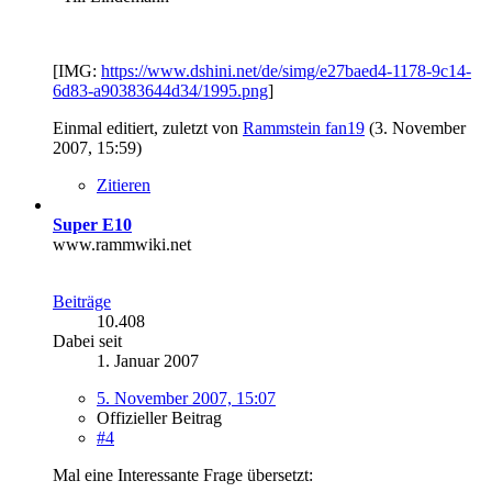
[IMG:
https://www.dshini.net/de/simg/e27baed4-1178-9c14-
6d83-a90383644d34/1995.png
]
Einmal editiert, zuletzt von
Rammstein fan19
(
3. November
2007, 15:59
)
Zitieren
Super E10
www.rammwiki.net
Beiträge
10.408
Dabei seit
1. Januar 2007
5. November 2007, 15:07
Offizieller Beitrag
#4
Mal eine Interessante Frage übersetzt: