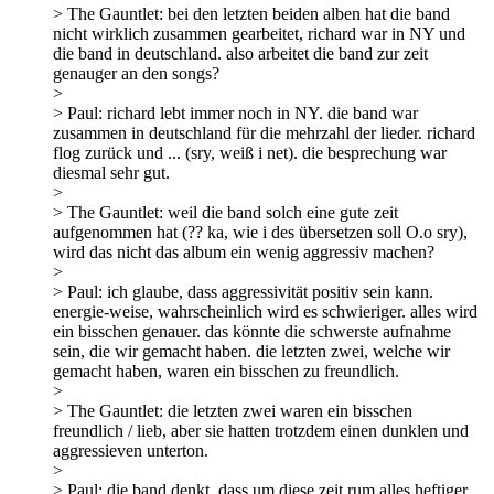
> The Gauntlet: bei den letzten beiden alben hat die band
nicht wirklich zusammen gearbeitet, richard war in NY und
die band in deutschland. also arbeitet die band zur zeit
genauger an den songs?
>
> Paul: richard lebt immer noch in NY. die band war
zusammen in deutschland für die mehrzahl der lieder. richard
flog zurück und ... (sry, weiß i net). die besprechung war
diesmal sehr gut.
>
> The Gauntlet: weil die band solch eine gute zeit
aufgenommen hat (?? ka, wie i des übersetzen soll O.o sry),
wird das nicht das album ein wenig aggressiv machen?
>
> Paul: ich glaube, dass aggressivität positiv sein kann.
energie-weise, wahrscheinlich wird es schwieriger. alles wird
ein bisschen genauer. das könnte die schwerste aufnahme
sein, die wir gemacht haben. die letzten zwei, welche wir
gemacht haben, waren ein bisschen zu freundlich.
>
> The Gauntlet: die letzten zwei waren ein bisschen
freundlich / lieb, aber sie hatten trotzdem einen dunklen und
aggressieven unterton.
>
> Paul: die band denkt, dass um diese zeit rum alles heftiger