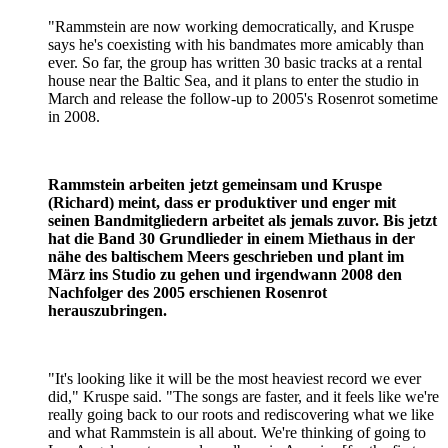
"Rammstein are now working democratically, and Kruspe
says he's coexisting with his bandmates more amicably than
ever. So far, the group has written 30 basic tracks at a rental
house near the Baltic Sea, and it plans to enter the studio in
March and release the follow-up to 2005's Rosenrot sometime
in 2008.
Rammstein arbeiten jetzt gemeinsam und Kruspe
(Richard) meint, dass er produktiver und enger mit
seinen Bandmitgliedern arbeitet als jemals zuvor. Bis jetzt
hat die Band 30 Grundlieder in einem Miethaus in der
nähe des baltischem Meers geschrieben und plant im
März ins Studio zu gehen und irgendwann 2008 den
Nachfolger des 2005 erschienen Rosenrot
herauszubringen.
"It's looking like it will be the most heaviest record we ever
did," Kruspe said. "The songs are faster, and it feels like we're
really going back to our roots and rediscovering what we like
and what Rammstein is all about. We're thinking of going to