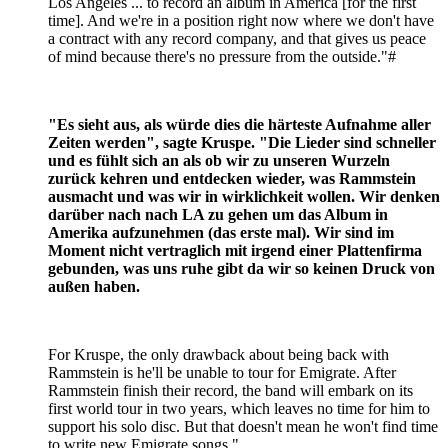
Los Angeles ... to record an album in America [for the first
time]. And we're in a position right now where we don't have
a contract with any record company, and that gives us peace
of mind because there's no pressure from the outside."#
"Es sieht aus, als würde dies die härteste Aufnahme aller
Zeiten werden", sagte Kruspe. "Die Lieder sind schneller
und es fühlt sich an als ob wir zu unseren Wurzeln
zurück kehren und entdecken wieder, was Rammstein
ausmacht und was wir in wirklichkeit wollen. Wir denken
darüber nach nach LA zu gehen um das Album in
Amerika aufzunehmen (das erste mal). Wir sind im
Moment nicht vertraglich mit irgend einer Plattenfirma
gebunden, was uns ruhe gibt da wir so keinen Druck von
außen haben.
For Kruspe, the only drawback about being back with
Rammstein is he'll be unable to tour for Emigrate. After
Rammstein finish their record, the band will embark on its
first world tour in two years, which leaves no time for him to
support his solo disc. But that doesn't mean he won't find time
to write new Emigrate songs."