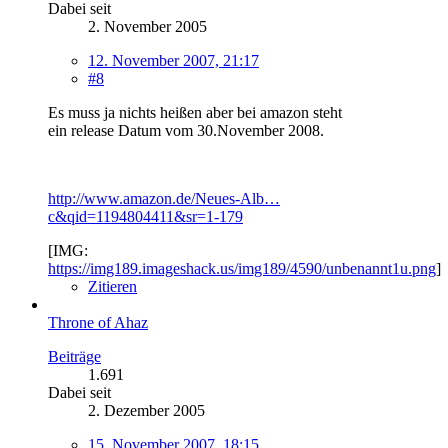
Dabei seit
2. November 2005
12. November 2007, 21:17
#8
Es muss ja nichts heißen aber bei amazon steht
ein release Datum vom 30.November 2008.
http://www.amazon.de/Neues-Alb…
c&qid=1194804411&sr=1-179
[IMG:
https://img189.imageshack.us/img189/4590/unbenannt1u.png
]
Zitieren
Throne of Ahaz
Beiträge
1.691
Dabei seit
2. Dezember 2005
15. November 2007, 18:15