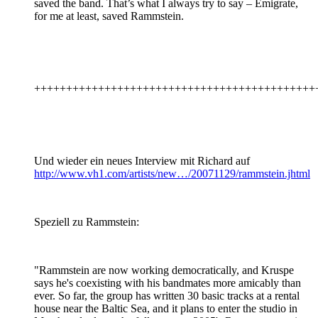
saved the band. That’s what I always try to say – Emigrate,
for me at least, saved Rammstein.
++++++++++++++++++++++++++++++++++++++++++++
Und wieder ein neues Interview mit Richard auf
http://www.vh1.com/artists/new…/20071129/rammstein.jhtml
Speziell zu Rammstein:
"Rammstein are now working democratically, and Kruspe
says he's coexisting with his bandmates more amicably than
ever. So far, the group has written 30 basic tracks at a rental
house near the Baltic Sea, and it plans to enter the studio in