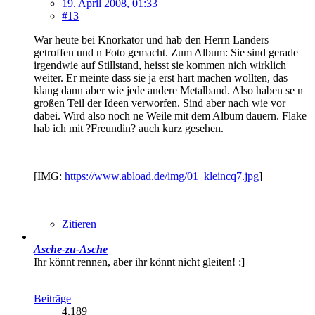
19. April 2008, 01:33
#13
War heute bei Knorkator und hab den Herrn Landers
getroffen und n Foto gemacht. Zum Album: Sie sind gerade
irgendwie auf Stillstand, heisst sie kommen nich wirklich
weiter. Er meinte dass sie ja erst hart machen wollten, das
klang dann aber wie jede andere Metalband. Also haben se n
großen Teil der Ideen verworfen. Sind aber nach wie vor
dabei. Wird also noch ne Weile mit dem Album dauern. Flake
hab ich mit ?Freundin? auch kurz gesehen.
[IMG:
https://www.abload.de/img/01_kleincq7.jpg
]
RAMMWIKI
Zitieren
Asche-zu-Asche
Ihr könnt rennen, aber ihr könnt nicht gleiten! :]
Beiträge
4.189