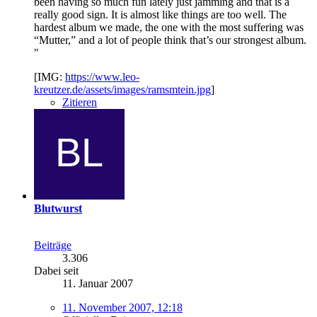
been having so much fun lately just jamming and that is a
really good sign. It is almost like things are too well. The
hardest album we made, the one with the most suffering was
“Mutter,” and a lot of people think that’s our strongest album.
"
[IMG:
https://www.leo-
kreutzer.de/assets/images/ramsmtein.jpg
]
Zitieren
Blutwurst
Beiträge
3.306
Dabei seit
11. Januar 2007
11. November 2007, 12:18