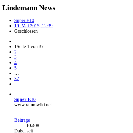
Lindemann News
Super E10
19. Mai 2015, 12:39
Geschlossen
1
Seite 1 von 37
2
3
4
5
…
37
Super E10
www.rammwiki.net
Beiträge
10.408
Dabei seit