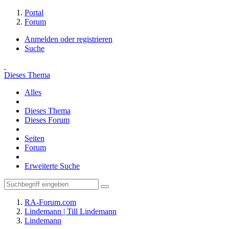
Portal
Forum
Anmelden oder registrieren
Suche
Dieses Thema
Alles
Dieses Thema
Dieses Forum
Seiten
Forum
Erweiterte Suche
RA-Forum.com
Lindemann | Till Lindemann
Lindemann