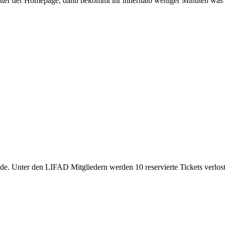
letter der Homepage, dann bekommt ihr innerhalb weniger Minuten was 
e. Unter den LIFAD Mitgliedern werden 10 reservierte Tickets verlost