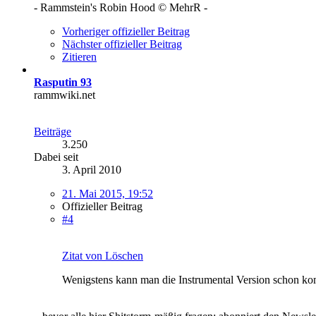
- Rammstein's Robin Hood © MehrR -
Vorheriger offizieller Beitrag
Nächster offizieller Beitrag
Zitieren
Rasputin 93
rammwiki.net
Beiträge
3.250
Dabei seit
3. April 2010
21. Mai 2015, 19:52
Offizieller Beitrag
#4
Zitat von Löschen
Wenigstens kann man die Instrumental Version schon kom