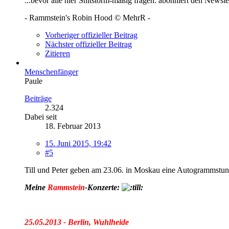
...bevor alle hier Shitstorm-mäßig fragen: abonniert den News
- Rammstein's Robin Hood © MehrR -
Vorheriger offizieller Beitrag
Nächster offizieller Beitrag
Zitieren
Menschenfänger
Paule
Beiträge
2.324
Dabei seit
18. Februar 2013
15. Juni 2015, 19:42
#5
Till und Peter geben am 23.06. in Moskau eine Autogrammstund
Meine
Rammstein
-Konzerte:
25.05.2013 - Berlin, Wuhlheide