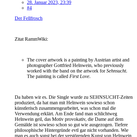
28. Januar 2023, 23:39
#4
Der Fellfrosch
Zitat RammWiki:
The cover artwork is a painting by Austrian artist and
photographer Gottfried Helnwein, who previously
worked with the band on the artwork for
Sehnsucht
.
The painting is called
First Love
.
Da haben wir es. Die Single wurde zu SEHNSUCHT-Zeiten
produziert, da hat man mit Helnwein sowieso schon
künstlerisch zusammengearbeitet, was schon mal die
Verwendung erklärt. Am Ende fand man schlichtweg
Helnwein geil, das Motiv provokativ, die Dame auf dem
Gemälde ist sowieso schon so gut wie ausgezogen. Tiefere
philosophische Hintergründe evtl gar nicht vorhanden. Wie
man es auch sonst bei der verstörenden Kunst von Helnwein