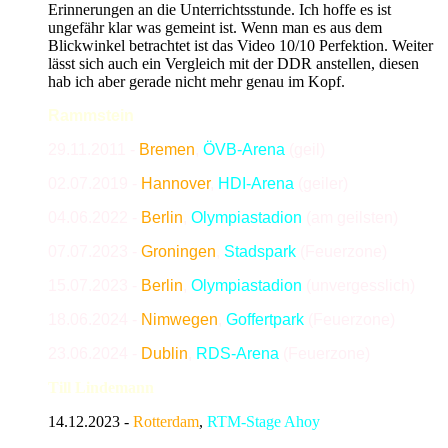
Erinnerungen an die Unterrichtsstunde. Ich hoffe es ist
ungefähr klar was gemeint ist. Wenn man es aus dem
Blickwinkel betrachtet ist das Video 10/10 Perfektion. Weiter
lässt sich auch ein Vergleich mit der DDR anstellen, diesen
hab ich aber gerade nicht mehr genau im Kopf.
Rammstein
29.11.2011
-
Bremen
,
ÖVB-Arena
(geil)
02.07.2019
-
Hannover
,
HDI-Arena
(geiler)
04.06.2022
-
Berlin
,
Olympiastadion
(am geilsten)
07.07.2023 -
Groningen
,
Stadspark
(Feuerzone)
15.07.2023 -
Berlin
,
Olympiastadion
(unvergesslich)
18.06.2024 -
Nimwegen
,
Goffertpark
(Feuerzone)
23.06.2024 -
Dublin
,
RDS-Arena
(Feuerzone)
Till Lindemann
14.12.2023 -
Rotterdam
,
RTM-Stage Ahoy