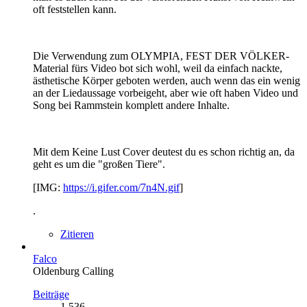
oft feststellen kann.
Die Verwendung zum OLYMPIA, FEST DER VÖLKER-
Material fürs Video bot sich wohl, weil da einfach nackte,
ästhetische Körper geboten werden, auch wenn das ein wenig
an der Liedaussage vorbeigeht, aber wie oft haben Video und
Song bei Rammstein komplett andere Inhalte.
Mit dem Keine Lust Cover deutest du es schon richtig an, da
geht es um die "großen Tiere".
[IMG:
https://i.gifer.com/7n4N.gif
]
.
Zitieren
Falco
Oldenburg Calling
Beiträge
1.536