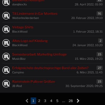
don@lexXx
28. April 2022, 01:00
Till Lindemann In Ear Monitors
91
WeiterInsVerderben
20. Februar 2022, 19:10
Vintage Shirts
BlackWood
1. Februar 2022, 18:31
Altes Logo auf Kleidung
2
BlackWood
24. Januar 2022, 10:20
Semesterarbeit: Marketing Umfrage
15
MusicBizz
15. März 2021, 19:23
Erfolgreichste deutschsprachige Band aller Zeiten?
27
Campino
6. März 2021, 11:45
Rammstein Pullover Größen
15
JB iRod
30. September 2020, 09:25
1
2
3
4
5
…
28