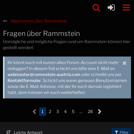
Allgemeines über Rammstein
Fragen über Rammstein
Unmögliche und mögliche Fragen rund um Rammstein können hier
gestellt werden!
Ihr könnt euch mit eurem alten Forum-Account nicht mehr
einloggen? In diesem Fall schickt uns bitte eine E-Mail an
webmaster@rammstein-austria.com
oder schreibt uns per
Kontaktformular
. Schickt uns euren genauen Benutzernamen
sowie die E-Mail-Adresse, mit der ihr euch damals registriert
habt, dann können wir euch weiterhelfen.
1
2
3
4
5
…
28
Letzte Antwort
Filter