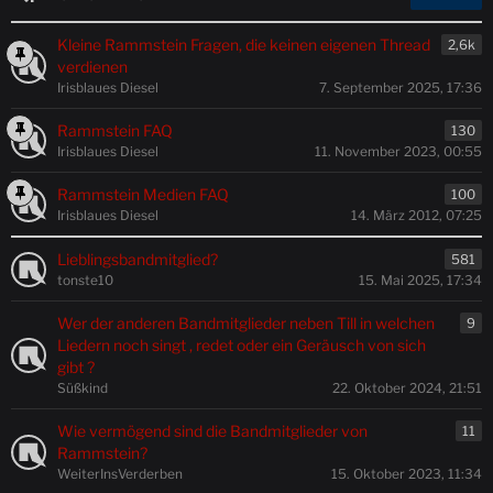
Kleine Rammstein Fragen, die keinen eigenen Thread
2,6k
verdienen
Irisblaues Diesel
7. September 2025, 17:36
Rammstein FAQ
130
Irisblaues Diesel
11. November 2023, 00:55
Rammstein Medien FAQ
100
Irisblaues Diesel
14. März 2012, 07:25
Lieblingsbandmitglied?
581
tonste10
15. Mai 2025, 17:34
Wer der anderen Bandmitglieder neben Till in welchen
9
Liedern noch singt , redet oder ein Geräusch von sich
gibt ?
Süßkind
22. Oktober 2024, 21:51
Wie vermögend sind die Bandmitglieder von
11
Rammstein?
WeiterInsVerderben
15. Oktober 2023, 11:34